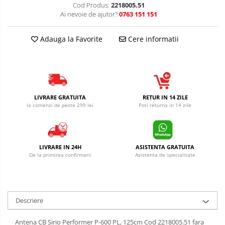
Cod Produs:
2218005.51
Ai nevoie de ajutor?
0763 151 151
Adauga la Favorite
Cere informatii
LIVRARE GRATUITA
RETUR IN 14 ZILE
la comenzi de peste 299 lei
Poti returna in 14 zile
LIVRARE IN 24H
ASISTENTA GRATUITA
De la primirea confirmarii
Asistenta de specialitate
Descriere
Antena CB Sirio Performer P-600 PL, 125cm Cod 2218005.51 fara