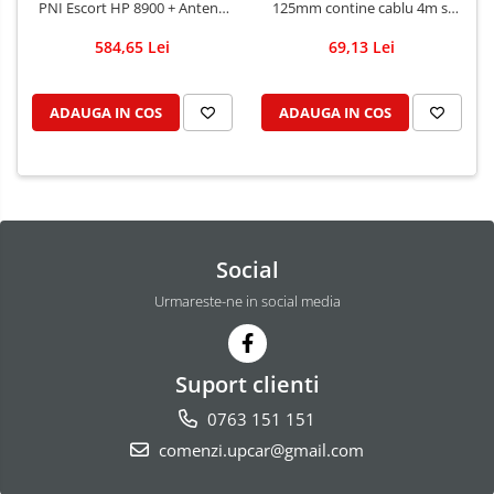
PNI Escort HP 8900 + Antena
125mm contine cablu 4m si
CB PNI Extra 45 lungime 45
mufa PL259
584,65 Lei
69,13 Lei
cm + Baza magnetica
ADAUGA IN COS
ADAUGA IN COS
Social
Urmareste-ne in social media
Suport clienti
0763 151 151
comenzi.upcar@gmail.com