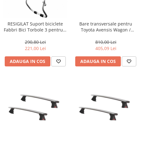
RESIGILAT Suport biciclete
Bare transversale pentru
Fabbri Bici Torbole 3 pentru 3
Toyota Avensis Wagon /
biciclete cu prindere pe
Corolla Cross Sport generatia
haion/portbagaj
3/restyling (T270), model 2009
290,80 Lei
810,00 Lei
- 2018, Fabbri Viva 12 ALU,
221,00 Lei
405,09 Lei
sistem cu prindere in puncte
fixe, aluminiu, argintiu
ADAUGA IN COS
ADAUGA IN COS