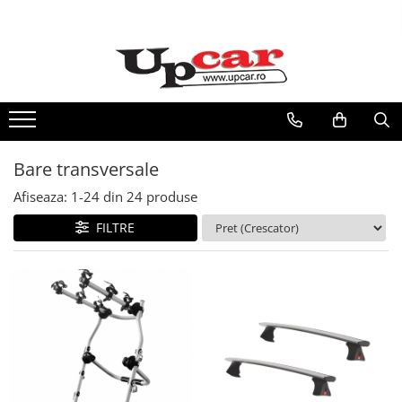
RESIGILATE
Electrice si Electronice
Aplice si Pendule
Electrocasnice Mici
Bare transversale
Audio & Video
Afiseaza:
1-
24
din
24
produse
FILTRE