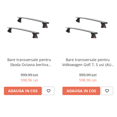
Bare transversale pentru
Bare transversale pentru
Skoda Octavia berlina
Volkswagen Golf 7, 5 usi (AU),
generatia 3 (5E), model 2012 -
model 2012 - 2019, Fabbri
2019, Fabbri Viva 12 ALU,
Viva 12 ALU, sistem cu
999,99 Lei
999,99 Lei
sistem cu prindere pe plafon
prindere pe plafon normal,
598,96 Lei
598,96 Lei
normal, aluminiu, argintiu
aluminiu, argintiu
ADAUGA IN COS
ADAUGA IN COS