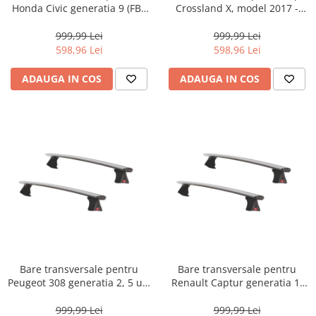
Honda Civic generatia 9 (FB),
Crossland X, model 2017 -
model 2012 - 2017, Fabbri
prezent, Fabbri Viva 12 ALU,
Viva 12 ALU, sistem cu
sistem cu prindere pe plafon
999,99 Lei
999,99 Lei
prindere pe plafon normal,
normal, aluminiu, argintiu
598,96 Lei
598,96 Lei
aluminiu, argintiu
ADAUGA IN COS
ADAUGA IN COS
Bare transversale pentru
Bare transversale pentru
Peugeot 308 generatia 2, 5 usi
Renault Captur generatia 1,
(T9), model 2013 - 2021,
model 2013 - 2019, Fabbri
Fabbri Viva 12 ALU, sistem cu
Viva 12 ALU, sistem cu
999,99 Lei
999,99 Lei