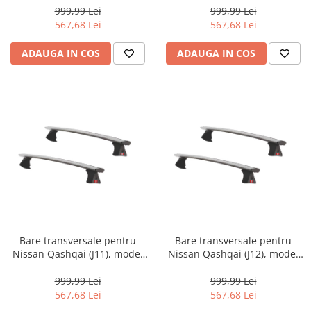
Viva 12 ALU, sistem cu
prezent, Fabbri Viva 12 ALU,
999,99 Lei
999,99 Lei
prindere pe plafon normal,
sistem cu prindere pe plafon
567,68 Lei
567,68 Lei
aluminiu, argintiu
normal, aluminiu, argintiu
ADAUGA IN COS
ADAUGA IN COS
Bare transversale pentru
Bare transversale pentru
Nissan Qashqai (J11), model
Nissan Qashqai (J12), model
2014 - 2021, Fabbri Viva 12
2021 - prezent, Fabbri Viva 12
ALU, sistem cu prindere pe
ALU, sistem cu prindere pe
999,99 Lei
999,99 Lei
plafon normal, aluminiu,
plafon normal, aluminiu,
567,68 Lei
567,68 Lei
argintiu
argintiu