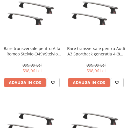
Bare transversale pentru Alfa
Bare transversale pentru Audi
Romeo Stelvio (949)/Stelvio
A3 Sportback generatia 4 (8Y),
Quadrifoglio AT8, model 2017
model 2020 - prezent, Fabbri
- prezent, Fabbri Viva 12 ALU,
Viva 12 ALU, sistem cu
999,99 Lei
999,99 Lei
sistem cu prindere pe plafon
prindere pe plafon normal,
598,96 Lei
598,96 Lei
normal, aluminiu, argintiu
aluminiu, argintiu
ADAUGA IN COS
ADAUGA IN COS