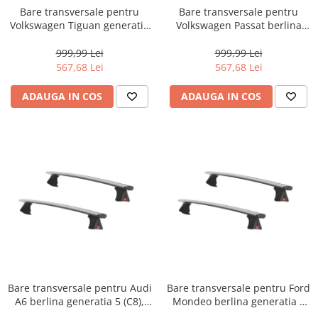
Bare transversale pentru
Bare transversale pentru
Volkswagen Tiguan generatia
Volkswagen Passat berlina
2 (AD1), model 2016 - prezent,
generatia 8 (B8), model 2014 -
Fabbri Viva 12 ALU, sistem cu
prezent, Fabbri Viva 12,
999,99 Lei
999,99 Lei
prindere pe plafon normal,
sistem cu prindere pe plafon
567,68 Lei
567,68 Lei
aluminiu, argintiu
normal, aluminiu, argintiu
ADAUGA IN COS
ADAUGA IN COS
Bare transversale pentru Audi
Bare transversale pentru Ford
A6 berlina generatia 5 (C8),
Mondeo berlina generatia 4
model 2018 - prezent, Fabbri
(CD391), model 2014 -