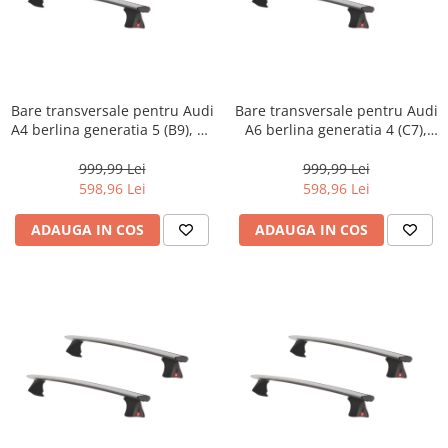
Bare transversale pentru Audi
Bare transversale pentru Audi
A4 berlina generatia 5 (B9), A4
A6 berlina generatia 4 (C7),
sedan 4 usi (B9.2), 2015 -
model 2011 - 2018 Fabbri Viva
prezent, Fabbri Viva 12 ALU,
12 ALU, sistem cu prindere pe
999,99 Lei
999,99 Lei
sistem cu prindere pe plafon
plafon normal, aluminiu,
598,96 Lei
598,96 Lei
normal, aluminiu, argintiu
argintiu
ADAUGA IN COS
ADAUGA IN COS