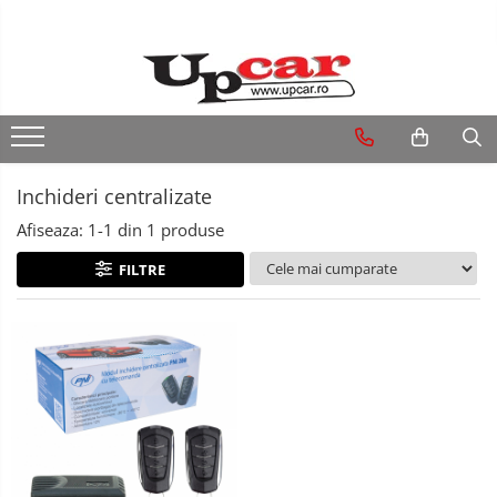
RESIGILATE
Electrice si Electronice
Aplice si Pendule
Inchideri centralizate
Electrocasnice Mici
Afiseaza:
1-
1
din
1
produse
Audio & Video
FILTRE