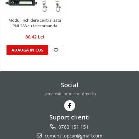
Modul Inchidere centralizata
PNI 288 cu telecomanda
86,42 Lei
ADAUGA IN COS
Social
Urmareste-ne in social media
Suport clienti
0763 151 151
comenzi.upcar@gmail.com