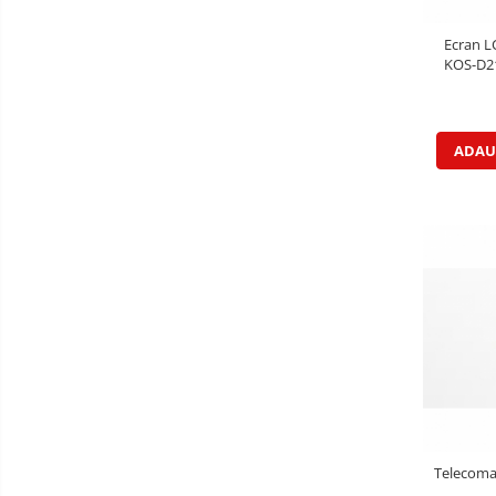
Ecran L
KOS-D21
Iluminare
ecran),
ADAU
Telecoma