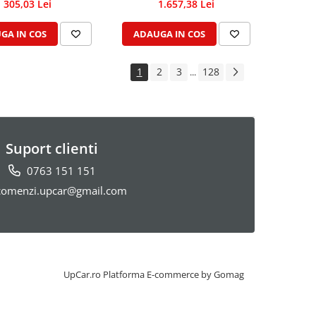
305,03 Lei
1.657,38 Lei
GA IN COS
ADAUGA IN COS
1
2
3
128
...
Suport clienti
0763 151 151
omenzi.upcar@gmail.com
UpCar.ro
Platforma E-commerce by Gomag