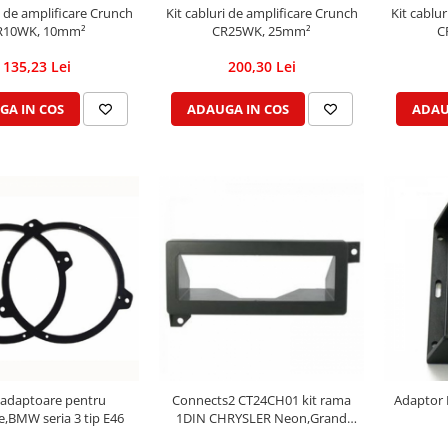
i de amplificare Crunch
Kit cabluri de amplificare Crunch
Kit cablu
R10WK, 10mm²
CR25WK, 25mm²
C
135,23 Lei
200,30 Lei
GA IN COS
ADAUGA IN COS
ADAU
 adaptoare pentru
Connects2 CT24CH01 kit rama
Adaptor 
e,BMW seria 3 tip E46
1DIN CHRYSLER Neon,Grand
Voyager,Voyager,300M