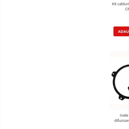
Kit cablur
C
ADAU
Inele
difuzoar