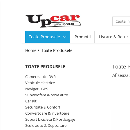
Toate Produsele
Scutere Electrice
Toate Produsele
Promotii
Livrare & Retur
Tricicluri Electrice
ATV-uri Electrice
Home /
Toate Produsele
Trotinete Electrice
Biciclete Electrice
Toate 
TOATE PRODUSELE
Mașini Electrice
Afiseaza:
Masinute Electrice
Camere auto DVR
Vehicule electrice
ATV-uri
Navigatii GPS
RESIGILATE
Subwoofere & boxe auto
Electrice si Electronice
Car Kit
Securitate & Confort
Aplice si Pendule
Convertoare & invertoare
Electrocasnice Mici
Suport bicicleta & Portbagaje
Scule auto & Depozitare
Audio & Video