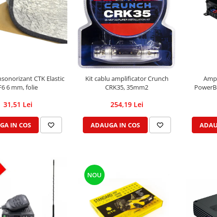
Ampl
nsonorizant CTK Elastic
Kit cablu amplificator Crunch
PowerB
F6 6 mm, folie
CRK35, 35mm2
31,51 Lei
254,19 Lei
ADAU
GA IN COS
ADAUGA IN COS
NOU