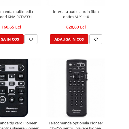
omanda multimedia
Interfata audio aux in fibra
ood KNA-RCDV331
optica AUX-110
160,65 Lei
828,69 Lei
GA IN COS
ADAUGA IN COS
anda tip card Pioneer
Telecomanda optionala Pioneer
pentru playere Pioneer
CD-R55 pentru playere Pioneer