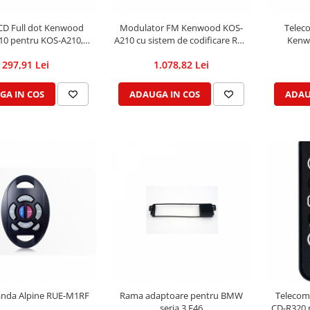
CD Full dot Kenwood
Modulator FM Kenwood KOS-
Telec
0 pentru KOS-A210,
A210 cu sistem de codificare RDS
Kenw
 selectabila (Butoane &
Text, Unitate ascunsa,
297,91 Lei
1.078,82 Lei
 Efecte de iluminare
Codificator Radio Text RDS, USB
I/F , intrare AUX , telecomanda
inclusa
GA IN COS
ADAUGA IN COS
ADAU
nda Alpine RUE-M1RF
Rama adaptoare pentru BMW
Telecom
seria 3 E46
CD-R320 