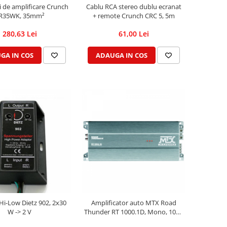
ri de amplificare Crunch
Cablu RCA stereo dublu ecranat
R35WK, 35mm²
+ remote Crunch CRC 5, 5m
280,63 Lei
61,00 Lei
GA IN COS
ADAUGA IN COS
Hi-Low Dietz 902, 2x30
Amplificator auto MTX Road
W -> 2 V
Thunder RT 1000.1D, Mono, 1000
W RMS