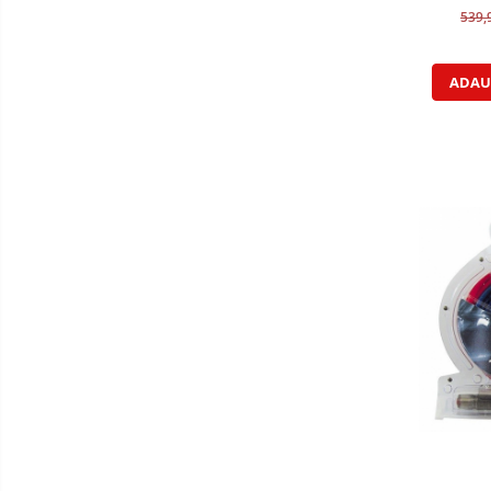
539,
ADAU