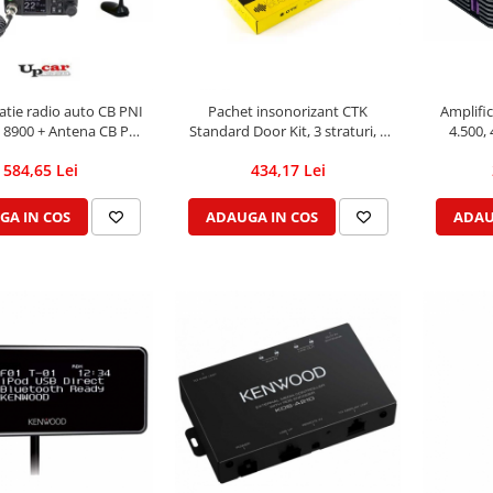
atie radio auto CB PNI
Pachet insonorizant CTK
Amplifi
 8900 + Antena CB PNI
Standard Door Kit, 3 straturi, 2
4.500,
 lungime 45 cm + Baza
usi
584,65 Lei
434,17 Lei
magnetica
GA IN COS
ADAUGA IN COS
ADAU