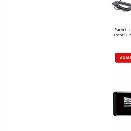
Pachet st
Escort HP
Extra 45
ADAU