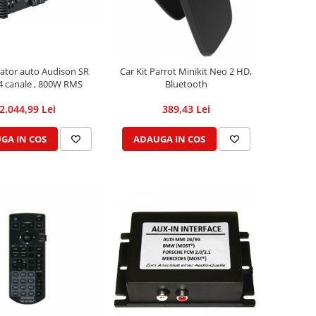
cator auto Audison SR
Car Kit Parrot Minikit Neo 2 HD,
 4 canale , 800W RMS
Bluetooth
2.044,99 Lei
389,43 Lei
GA IN COS
ADAUGA IN COS