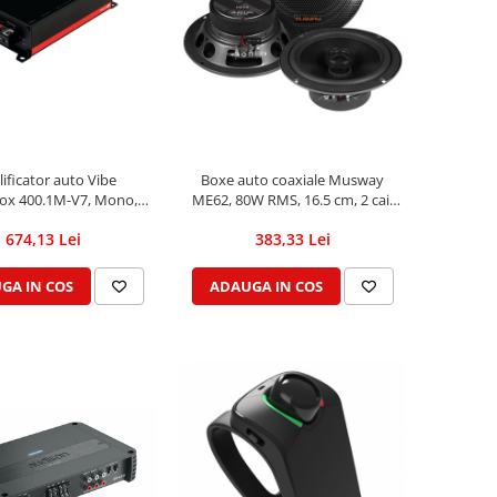
ificator auto Vibe
Boxe auto coaxiale Musway
ox 400.1M-V7, Mono,
ME62, 80W RMS, 16.5 cm, 2 cai,
400W RMS
set 2 difuzoare
674,13 Lei
383,33 Lei
GA IN COS
ADAUGA IN COS