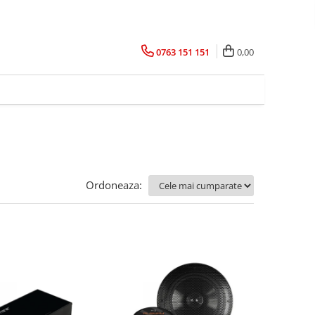
0763 151 151
0,00
Ordoneaza: