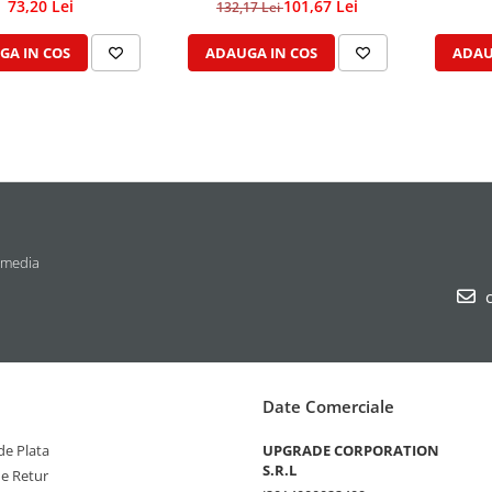
73,20 Lei
101,67 Lei
132,17 Lei
GA IN COS
ADAUGA IN COS
ADAU
 media
c
Date Comerciale
e Plata
UPGRADE CORPORATION
S.R.L
de Retur