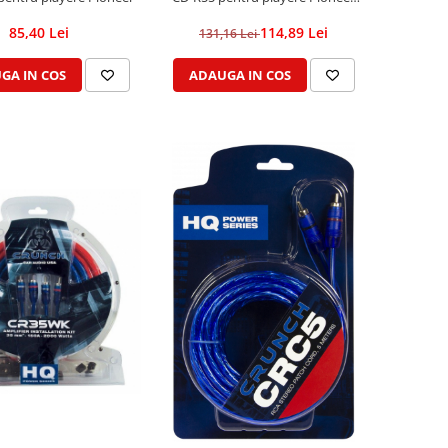
AVH
85,40 Lei
114,89 Lei
131,16 Lei
GA IN COS
ADAUGA IN COS