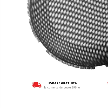
Audio & Video
LIVRARE GRATUITA
la comenzi de peste 299 lei