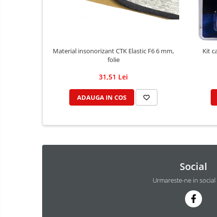
Material insonorizant CTK Elastic F6 6 mm,
Kit c
folie
31,51 Lei
ADAUGA IN COS
Social
Urmareste-ne in social