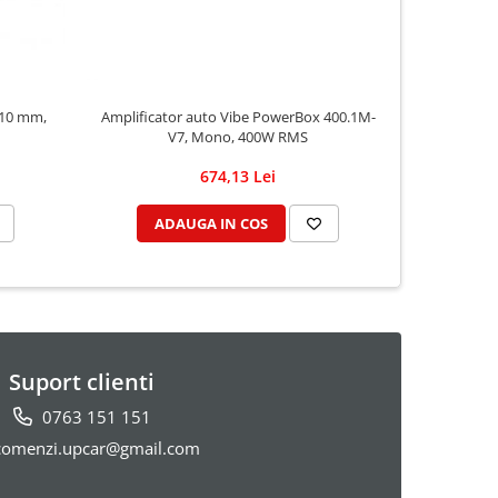
 10 mm,
Amplificator auto Vibe PowerBox 400.1M-
Boxe aut
V7, Mono, 400W RMS
RMS, 16
674,13 Lei
ADAUGA IN COS
AD
Suport clienti
0763 151 151
omenzi.upcar@gmail.com