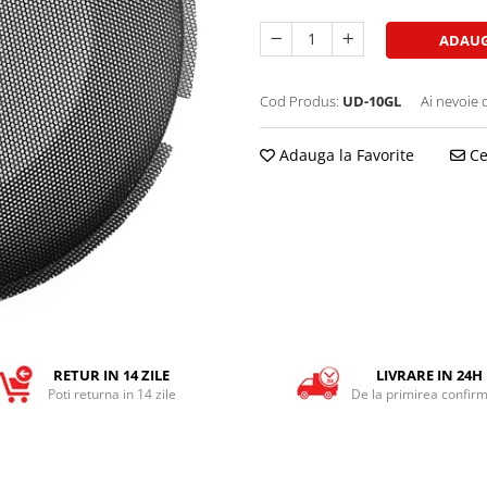
ADAUG
Cod Produs:
UD-10GL
Ai nevoie 
Adauga la Favorite
Ce
RETUR IN 14 ZILE
LIVRARE IN 24H
Poti returna in 14 zile
De la primirea confirm