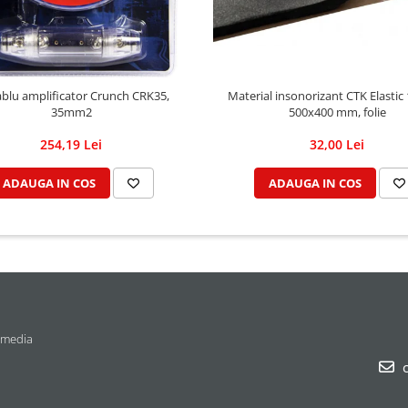
Material insonorizant CTK Elastic
ablu amplificator Crunch CRK35,
500x400 mm, folie
35mm2
32,00 Lei
254,19 Lei
ADAUGA IN COS
ADAUGA IN COS
 media
c