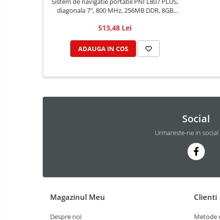
Sistem de navigatie portabil PNI L807 PLUS,
diagonala 7", 800 MHz, 256MB DDR, 8GB
memorie interna, FM transmitter, fara harta
513,48 Lei
ADAUGA IN COS
Social
Urmareste-ne in social
Magazinul Meu
Clienti
Despre noi
Metode d