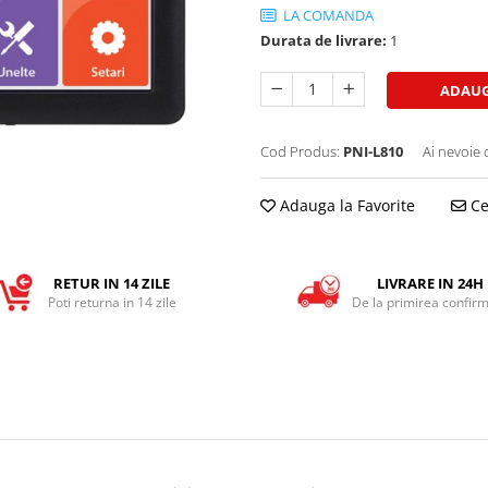
LA COMANDA
Durata de livrare:
1
ADAUG
Cod Produs:
PNI-L810
Ai nevoie 
Adauga la Favorite
Ce
RETUR IN 14 ZILE
LIVRARE IN 24H
Poti returna in 14 zile
De la primirea confirm