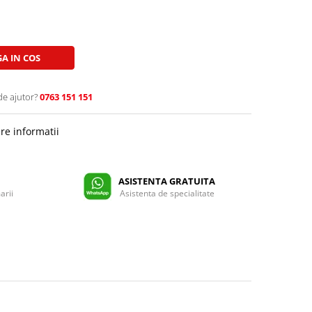
A IN COS
de ajutor?
0763 151 151
re informatii
ASISTENTA GRATUITA
arii
Asistenta de specialitate