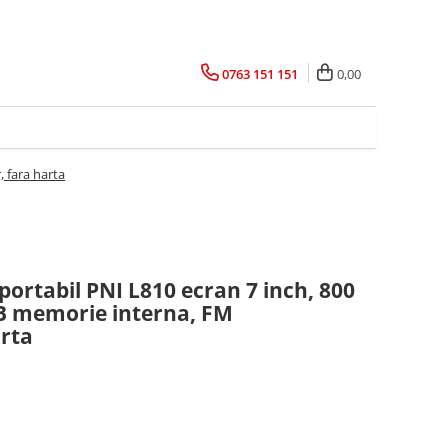
0763 151 151
0,00
 fara harta
portabil PNI L810 ecran 7 inch, 800
B memorie interna, FM
arta