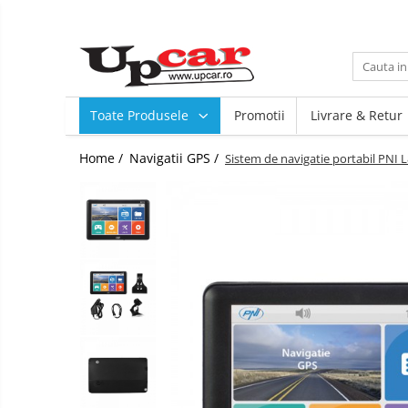
Toate Produsele
Scutere Electrice
Toate Produsele
Promotii
Livrare & Retur
Tricicluri Electrice
ATV-uri Electrice
Home /
Navigatii GPS /
Sistem de navigatie portabil PNI 
Trotinete Electrice
Biciclete Electrice
Mașini Electrice
Masinute Electrice
ATV-uri
RESIGILATE
Electrice si Electronice
Aplice si Pendule
Electrocasnice Mici
Audio & Video