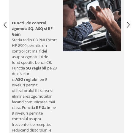
Functii de control
zgomot: SQ, ASQ si RF
Gain
Statia radio CB PNI Escort
HP 8900 permite un
control cat mai fidel
asupra zgmotului de
fond specific benzii CB.
Functia
SQ
reglabil
pe 28
de niveluri
si
ASQ
reglabil
pe 9
niveluri permit
utilizatorului filtrarea si
eliminarea zgomotelor
facand comunicarea mai
clara. Functia
RF Gain
pe
9 niveluri permite
controlul asupra
frecventei de receptie,
reducand distorsiunile.