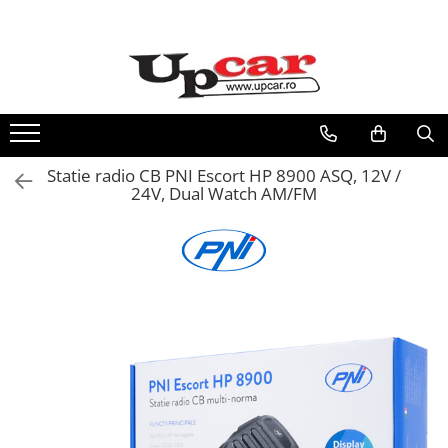
Toate Produsele
Scutere Electrice
Tricicluri Electrice
ATV-uri Electrice
Statie radio CB PNI Escort HP 8900 ASQ, 12V /
Trotinete Electrice
24V, Dual Watch AM/FM
Biciclete Electrice
Mașini Electrice
Masinute Electrice
ATV-uri
RESIGILATE
Electrice si Electronice
Aplice si Pendule
Electrocasnice Mici
Audio & Video