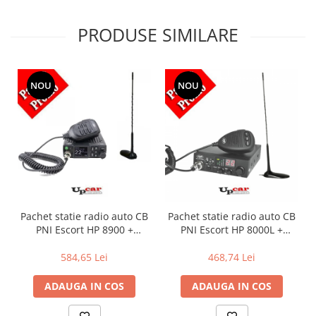
PRODUSE SIMILARE
NOU
NOU
Pachet statie radio auto CB
Pachet statie radio auto CB
PNI Escort HP 8900 +
PNI Escort HP 8000L +
Antena CB PNI Extra 45
Antena CB PNI Extra 45
lungime 45 cm + Baza
lungime 45cm + Baza
584,65 Lei
468,74 Lei
magnetica
magnetica
ADAUGA IN COS
ADAUGA IN COS