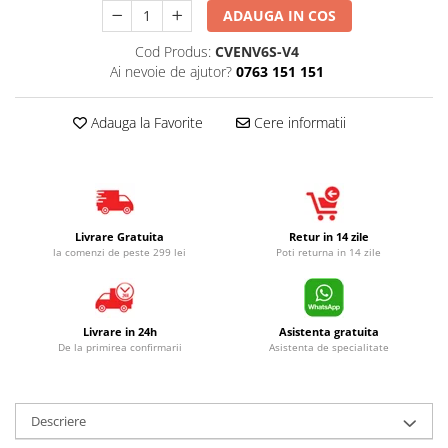
ADAUGA IN COS
Cod Produs:
CVENV6S-V4
Ai nevoie de ajutor?
0763 151 151
Adauga la Favorite
Cere informatii
Livrare Gratuita
Retur in 14 zile
la comenzi de peste 299 lei
Poti returna in 14 zile
Livrare in 24h
Asistenta gratuita
De la primirea confirmarii
Asistenta de specialitate
Descriere