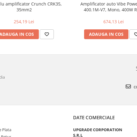
blu amplificator Crunch CRK35,
Amplificator auto Vibe Pow
35mm2
400.1M-V7, Mono, 400W 
254,19 Lei
674,13 Lei
ADAUGA IN COS
ADAUGA IN COS
dia
c
DATE COMERCIALE
 Plata
UPGRADE CORPORATION
S.R.L
e Retur