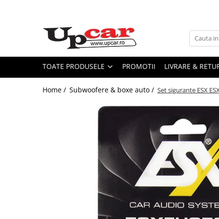
Toate Produsele
Scutere Electrice
Tricicluri Electrice
TOATE PRODUSELE
PROMOTII
LIVRARE & RETU
ATV-uri Electrice
Home /
Subwoofere & boxe auto /
Set sigurante ESX ESX
Trotinete Electrice
Biciclete Electrice
Mașini Electrice
Masinute Electrice
ATV-uri
RESIGILATE
Electrice si Electronice
Aplice si Pendule
Electrocasnice Mici
Audio & Video