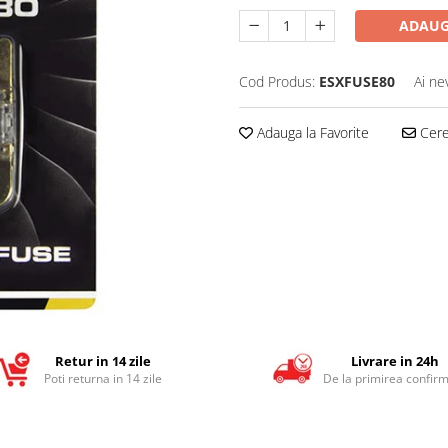
ADAUG
Cod Produs:
ESXFUSE80
Ai ne
Adauga la Favorite
Cere 
Retur in 14 zile
Livrare in 24h
Poti returna in 14 zile
De la primirea confirm