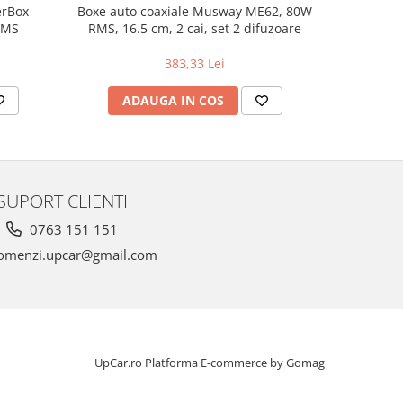
erBox
Boxe auto coaxiale Musway ME62, 80W
Pachet in
RMS
RMS, 16.5 cm, 2 cai, set 2 difuzoare
383,33 Lei
ADAUGA IN COS
AD
SUPORT CLIENTI
0763 151 151
omenzi.upcar@gmail.com
UpCar.ro
Platforma E-commerce by Gomag