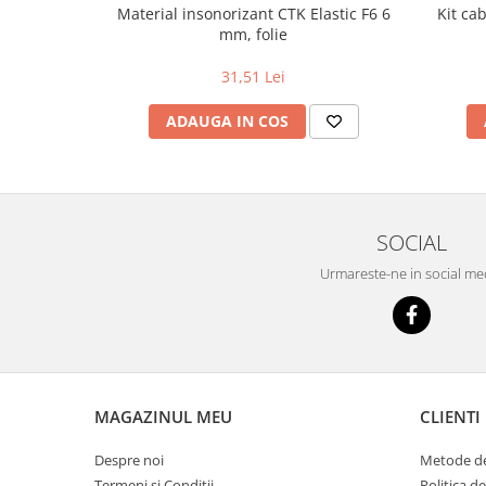
Material insonorizant CTK Elastic F6 6
Kit ca
mm, folie
31,51 Lei
ADAUGA IN COS
SOCIAL
Urmareste-ne in social me
MAGAZINUL MEU
CLIENTI
Despre noi
Metode de
Termeni si Conditii
Politica d