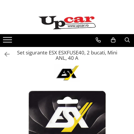
RESIGILATE
Electrice si Electronice
Aplice si Pendule
Electrocasnice Mici
Set sigurante ESX ESXFUSE40, 2 bucati, Mini
Audio & Video
ANL, 40 A