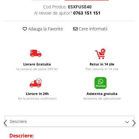
Cod Produs:
ESXFUSE40
Ai nevoie de ajutor?
0763 151 151
Adauga la Favorite
Cere informatii
Livrare Gratuita
Retur in 14 zile
la comenzi de peste 299 lei
Poti returna in 14 zile
Livrare in 24h
Asistenta gratuita
De la primirea confirmarii
Asistenta de specialitate
Descriere
Descriere: