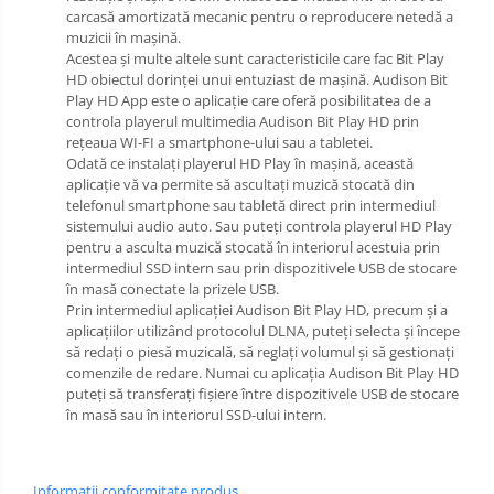
carcasă amortizată mecanic pentru o reproducere netedă a
muzicii în mașină.
Acestea și multe altele sunt caracteristicile care fac Bit Play
HD obiectul dorinței unui entuziast de mașină. Audison Bit
Play HD App este o aplicație care oferă posibilitatea de a
controla playerul multimedia Audison Bit Play HD prin
rețeaua WI-FI a smartphone-ului sau a tabletei.
Odată ce instalați playerul HD Play în mașină, această
aplicație vă va permite să ascultați muzică stocată din
telefonul smartphone sau tabletă direct prin intermediul
sistemului audio auto. Sau puteți controla playerul HD Play
pentru a asculta muzică stocată în interiorul acestuia prin
intermediul SSD intern sau prin dispozitivele USB de stocare
în masă conectate la prizele USB.
P
rin intermediul aplicației Audison Bit Play HD, precum și a
aplicațiilor utilizând protocolul DLNA, puteți selecta și începe
să redați o piesă muzicală, să reglați volumul și să gestionați
comenzile de redare. Numai cu aplicația Audison Bit Play HD
puteți să transferați fișiere între dispozitivele USB de stocare
în masă sau în interiorul SSD-ului intern.
Informatii conformitate produs