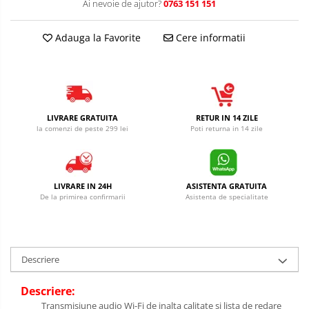
Ai nevoie de ajutor?
0763 151 151
Adauga la Favorite
Cere informatii
LIVRARE GRATUITA
RETUR IN 14 ZILE
la comenzi de peste 299 lei
Poti returna in 14 zile
LIVRARE IN 24H
ASISTENTA GRATUITA
De la primirea confirmarii
Asistenta de specialitate
Descriere
Descriere:
Transmisiune audio Wi-Fi de inalta calitate si lista de redare