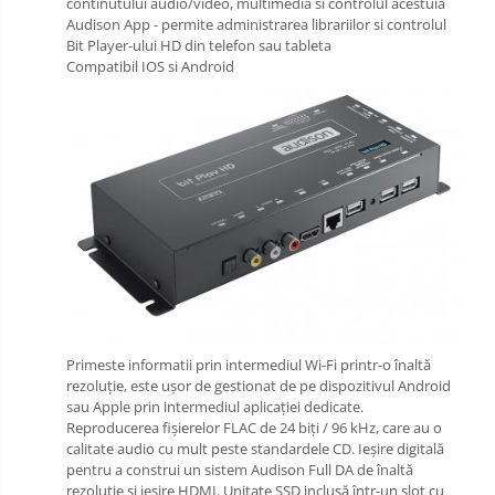
continutului audio/video, multimedia si controlul acestuia
Audison App - permite administrarea librariilor si controlul
Bit Player-ului HD din telefon sau tableta
Compatibil IOS si Android
Primeste informatii prin intermediul Wi-Fi printr-o înaltă
rezoluție, este ușor de gestionat de pe dispozitivul Android
sau Apple prin intermediul aplicației dedicate.
Reproducerea fișierelor FLAC de 24 biți / 96 kHz, care au o
calitate audio cu mult peste standardele CD. Ieșire digitală
pentru a construi un sistem Audison Full DA de înaltă
rezoluție și ieșire HDMI. Unitate SSD inclusă într-un slot cu