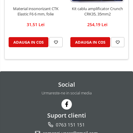
Material insonorizant CTK
Kit cablu amplificator Crunch
Elastic F6 6 mm, folie
CRK35, 35mm2
31,51 Lei
254,19 Lei
ADAUGA IN COS
ADAUGA IN COS
Social
Urmareste-ne in social media
Suport clienti
0763 151 151