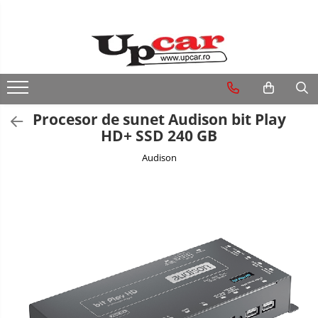
RESIGILATE
Electrice si Electronice
Aplice si Pendule
Procesor de sunet Audison bit Play
Electrocasnice Mici
HD+ SSD 240 GB
Audio & Video
Audison