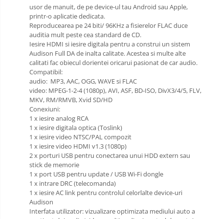
usor de manuit, de pe device-ul tau Android sau Apple,
printr-o aplicatie dedicata.
Reproducearea pe 24 biti/ 96KHz a fisierelor FLAC duce
auditia mult peste cea standard de CD.
Iesire HDMI si iesire digitala pentru a construi un sistem
Audison Full DA de inalta calitate. Acestea si multe alte
calitati fac obiecul dorientei oricarui pasionat de car audio.
Compatibil:
audio: MP3, AAC, OGG, WAVE si FLAC
video: MPEG-1-2-4 (1080p), AVI, ASF, BD-ISO, DivX3/4/5, FLV,
MKV, RM/RMVB, Xvid SD/HD
Conexiuni:
1 x iesire analog RCA
1 x iesire digitala optica (Toslink)
1 x iesire video NTSC/PAL compozit
1 x iesire video HDMI v1.3 (1080p)
2 x porturi USB pentru conectarea unui HDD extern sau
stick de memorie
1 x port USB pentru update / USB Wi-Fi dongle
1 x intrare DRC (telecomanda)
1 x iesire AC link pentru controlul celorlalte device-uri
Audison
Interfata utilizator: vizualizare optimizata mediului auto a