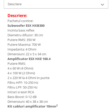
Descriere
Descriere:
Pachetul contine:
Subwoofer ESX HXB300
Incinta bass reflex
Diametru difuzor: 30 cm
Putere RMS: 350 W
Putere Maxima: 700 W
Impedanta: 4 Ohmi
Dimensiuni: 22 x 5 x 34 cm
Amplificator ESX HXE 100.4
Putere RMS:
4 x 60 W (4 Ohmi)
4 x 100 W (2 Ohmi)
2 x 220 W la 4 Ohmi in punte
Filtru HPF: 10-250 Hz
Filtru LPF: 50-250 Hz
Intrari si iesiri RCA
Bass-Boost: 0-12 dB
Dimensiuni: 40 x 38 x 38 cm
2
Kit cabluri amplificator 10mm