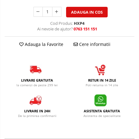
ADAUGA IN COS
Cod Produs:
HXP4
Ai nevoie de ajutor?
0763 151 151
Adauga la Favorite
Cere informatii
LIVRARE GRATUITA
RETUR IN 14 ZILE
la comenzi de peste 299 lei
Poti returna in 14 zile
LIVRARE IN 24H
ASISTENTA GRATUITA
De la primirea confirmarii
Asistenta de specialitate