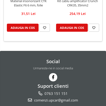
Material insonorizant CTK
Kit cablu amplificator Crunch
Elastic F6 6 mm, folie
CRK35, 35mm2
31,51 Lei
254,19 Lei
ADAUGA IN COS
ADAUGA IN COS
Social
Urmareste-ne in social media
Suport clienti
0763 151 151
comenzi.upcar@gmail.com