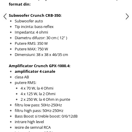
format din:
Subwoofer Crunch CRB-350:
Subwoofer auto
Tip incinta: bass-reflex
Impedanta: 4 ohmi
Diametru difuzor: 30 cm ( 12" )
Putere RMS: 350 W
Putere MAX: 750 W
Dimensiuni: 38 x 38 x 46/35 cm
Amplificator Crunch GPX-1000.4:
amplificator 4 canale
clasa AB
putere RMS:
4 x 70 W, la 4 Ohmi
4 x 125 W, la 2 Ohmi
2 x 250 W, la 4 Ohm in punte
filtru low pass: 50Hz-250Hz
filtru high pass: 50Hz-250Hz
Bass Boost si treble boost: 0/6/12dB
intrare high level
iesire de semnal RCA