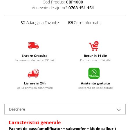
Cod Produs:
CBP1000
Ai nevoie de ajutor?
0763 151 151
Adauga la Favorite
Cere informatii
Livrare Gratuita
Retur in 14 zile
la comenzi de peste 299 lei
Poti returna in 14 zile
Livrare in 24h
Asistenta gratuita
De la primirea confirmarii
Asistenta de specialitate
Descriere
Caracteristici generale
Pachet de bass (amplificator + subwoofer + kit de calburi)