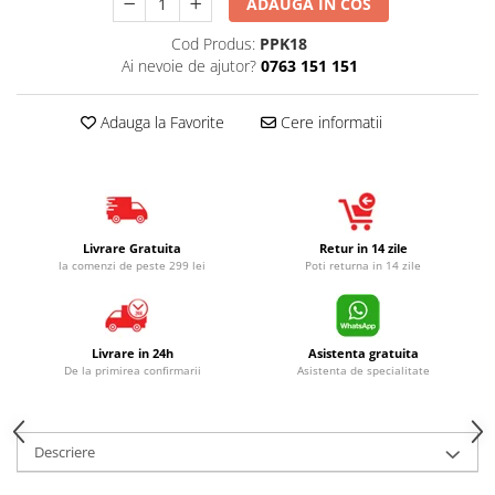
ADAUGA IN COS
Cod Produs:
PPK18
Ai nevoie de ajutor?
0763 151 151
Adauga la Favorite
Cere informatii
Livrare Gratuita
Retur in 14 zile
la comenzi de peste 299 lei
Poti returna in 14 zile
Livrare in 24h
Asistenta gratuita
De la primirea confirmarii
Asistenta de specialitate
Descriere