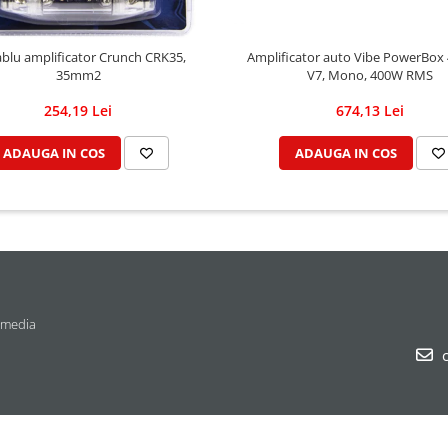
ablu amplificator Crunch CRK35,
Amplificator auto Vibe PowerBox
35mm2
V7, Mono, 400W RMS
254,19 Lei
674,13 Lei
ADAUGA IN COS
ADAUGA IN COS
 media
c