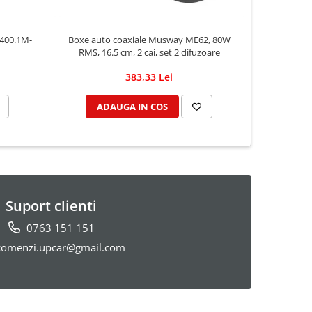
 400.1M-
Boxe auto coaxiale Musway ME62, 80W
Pachet inso
RMS, 16.5 cm, 2 cai, set 2 difuzoare
383,33 Lei
ADAUGA IN COS
AD
Suport clienti
0763 151 151
omenzi.upcar@gmail.com