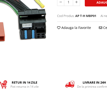
ADAUG
Cod Produs:
AP T-H MBP01
Ai n
Adauga la Favorite
Ce
RETUR IN 14 ZILE
LIVRARE IN 24H
Poti returna in 14 zile
De la primirea confirm