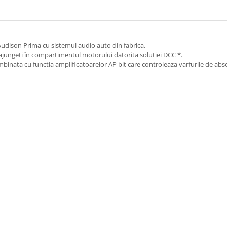
Audison Prima cu sistemul audio auto din fabrica.
sa ajungeti în compartimentul motorului datorita solutiei DCC *.
ombinata cu functia amplificatoarelor AP bit care controleaza varfurile de abs