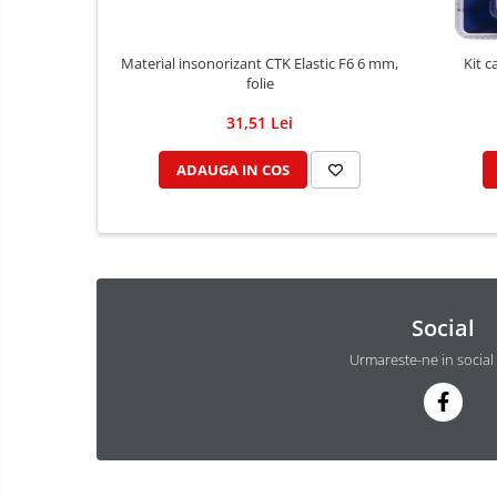
Material insonorizant CTK Elastic F6 6 mm,
Kit c
folie
31,51 Lei
ADAUGA IN COS
Social
Urmareste-ne in social