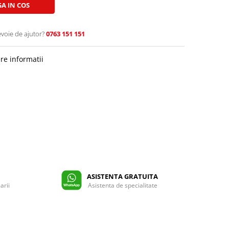
A IN COS
evoie de ajutor?
0763 151 151
re informatii
ASISTENTA GRATUITA
arii
Asistenta de specialitate