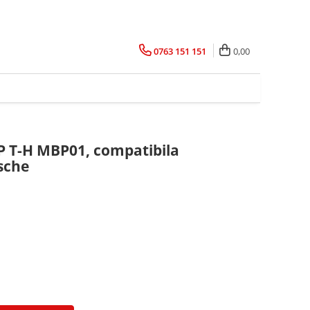
0763 151 151
0,00
P T-H MBP01, compatibila
sche