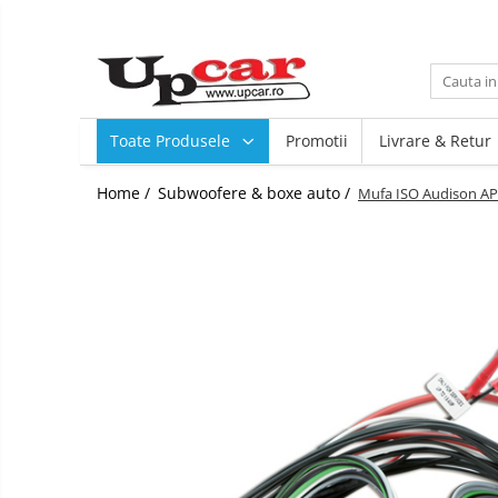
Toate Produsele
Scutere Electrice
Toate Produsele
Promotii
Livrare & Retur
Tricicluri Electrice
ATV-uri Electrice
Home /
Subwoofere & boxe auto /
Mufa ISO Audison AP
Trotinete Electrice
Biciclete Electrice
Mașini Electrice
Masinute Electrice
ATV-uri
RESIGILATE
Electrice si Electronice
Aplice si Pendule
Electrocasnice Mici
Audio & Video