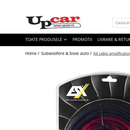
Toate Produsele
Scutere Electrice
Tricicluri Electrice
TOATE PRODUSELE
PROMOTII
LIVRARE & RETU
ATV-uri Electrice
Home /
Subwoofere & boxe auto /
Kit cablu amplificat
Trotinete Electrice
Biciclete Electrice
Mașini Electrice
Masinute Electrice
ATV-uri
RESIGILATE
Electrice si Electronice
Aplice si Pendule
Electrocasnice Mici
Audio & Video