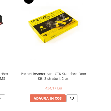
erBox
Pachet insonorizant CTK Standard Door
Amplifica
RMS
Kit, 3 straturi, 2 usi
434,17 Lei
ADAUGA IN COS
AD