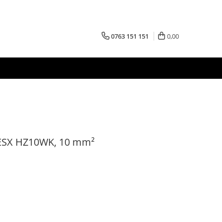
0763 151 151
0,00
r ESX HZ10WK, 10 mm²