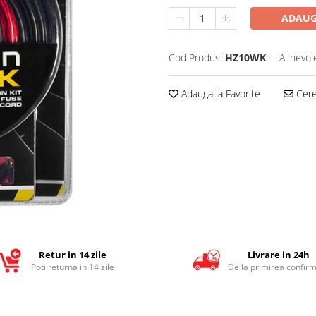
ADAUG
Cod Produs:
HZ10WK
Ai nevoi
Adauga la Favorite
Cere 
Retur in 14 zile
Livrare in 24h
Poti returna in 14 zile
De la primirea confirm