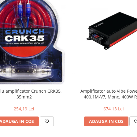
blu amplificator Crunch CRK35,
Amplificator auto Vibe Pow
35mm2
400.1M-V7, Mono, 400W 
254,19 Lei
674,13 Lei
ADAUGA IN COS
ADAUGA IN COS