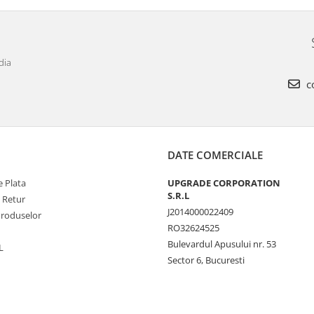
dia
c
DATE COMERCIALE
 Plata
UPGRADE CORPORATION
S.R.L
e Retur
J2014000022409
Produselor
RO32624525
Bulevardul Apusului nr. 53
L
Sector 6, Bucuresti