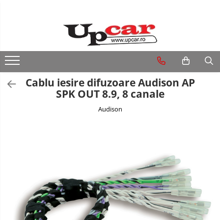
RESIGILATE
Electrice si Electronice
Aplice si Pendule
Cablu iesire difuzoare Audison AP
Electrocasnice Mici
SPK OUT 8.9, 8 canale
Audio & Video
Audison