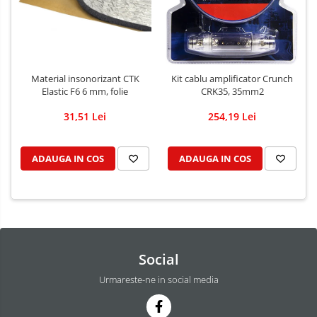
Material insonorizant CTK
Kit cablu amplificator Crunch
Elastic F6 6 mm, folie
CRK35, 35mm2
31,51 Lei
254,19 Lei
ADAUGA IN COS
ADAUGA IN COS
Social
Urmareste-ne in social media