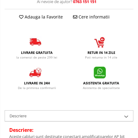
Ai nevoie de ajutor?
0763 151 151
Adauga la Favorite
Cere informatii
LIVRARE GRATUITA
RETUR IN 14 ZILE
la comenzi de peste 299 lei
Poti returna in 14 zile
LIVRARE IN 24H
ASISTENTA GRATUITA
De la primirea confirmarii
Asistenta de specialitate
Descriere
Descriere:
Aceste cabluri sunt destinate conectarii amplificatoarelor AP bit