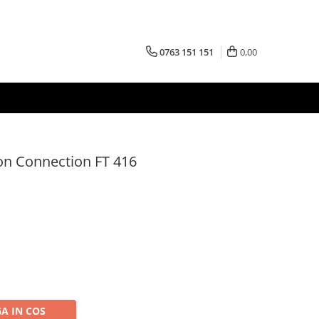
0763 151 151
0,00
on Connection FT 416
A IN COS