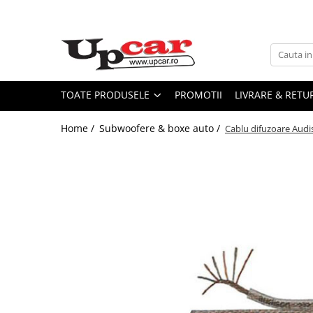
Toate Produsele
Vehicule electrice
Scutere Electrice
TOATE PRODUSELE
PROMOTII
LIVRARE & RETU
Trotinete Electrice
Home /
Subwoofere & boxe auto /
Cablu difuzoare Audi
Biciclete Electrice
Tricicluri Electrice
Mașini Electrice
Masinute Electrice
ATV Electric
ATV-uri
Statii radio
Statii radio auto CB
Statii radio walkie talkie