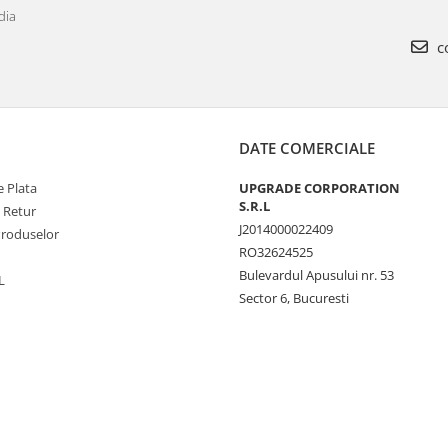
dia
c
DATE COMERCIALE
 Plata
UPGRADE CORPORATION
S.R.L
e Retur
J2014000022409
Produselor
RO32624525
Bulevardul Apusului nr. 53
L
Sector 6, Bucuresti