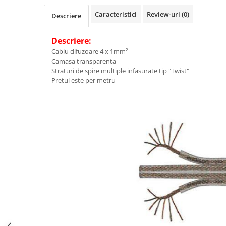
Adaptoare comenzi volan
Caracteristici
Review-uri
(0)
Descriere
Accesorii diverse
Rame adaptoare
Descriere:
Condensatoare
Cablu difuzoare 4 x 1mm²
Camasa transparenta
Adaptoare Hi-Low
Straturi de spire multiple infasurate tip "Twist"
Camere auto
Pretul este per metru
Camere auto
Securitate & Confort
Alarme auto
Senzori de parcare
Camere marsarier
Inchideri centralizate
Incalzire in scaune
Aparate frigorifice
Accesorii frigorifice