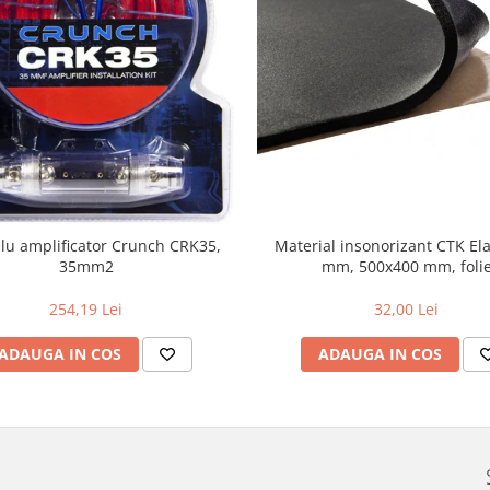
Material insonorizant CTK Ela
blu amplificator Crunch CRK35,
mm, 500x400 mm, foli
35mm2
32,00 Lei
254,19 Lei
ADAUGA IN COS
ADAUGA IN COS