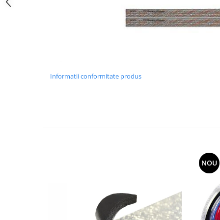
Accesorii confort
Accesorii alarme
Suport bicicleta & Portbagaje
Suporturi biciclete
Suporturi Schiuri & Placi
Informatii conformitate produs
Bare transversale
Accesorii portbagaje
Standuri biciclete
Scule auto & Depozitare
Dispozitive testare
Dulapuri mobile
NOU
Dulapuri mobile cu scule
Lampi de lucru & lanterne
Prese extractoare
Scule pneumatice