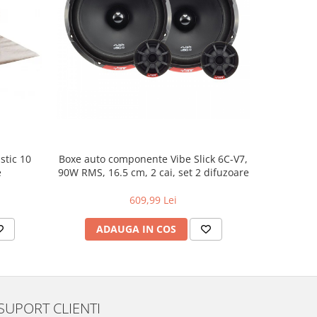
stic 10
Boxe auto componente Vibe Slick 6C-V7,
Amplif
e
90W RMS, 16.5 cm, 2 cai, set 2 difuzoare
400.
609,99 Lei
ADAUGA IN COS
AD
SUPORT CLIENTI