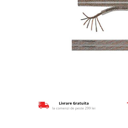
Detectoare radar
Antene statii CB
Accesorii statii radio
Subwoofere & boxe auto
Radio, CD, DVD player auto
Playere multimedia 2DIN
Boxe auto
Subwoofere auto
Amplificatoare auto
Tweetere
Boxe subwoofer
Insonorizare
Livrare Gratuita
la comenzi de peste 299 lei
Kit Cabluri Amplificator
Conectica