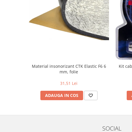
Seturi scule
Truse de scule
Accesorii auto
Bricolaj & Electrice
RESIGILATE
Electrice si Electronice
Aplice si Pendule
Electrocasnice Mici
Material insonorizant CTK Elastic F6 6
Kit ca
mm, folie
Audio & Video
31,51 Lei
ADAUGA IN COS
SOCIAL