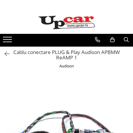
Toate Produsele
Scutere Electrice
Tricicluri Electrice
ATV-uri Electrice
Cablu conectare PLUG & Play Audison APBMW
Trotinete Electrice
ReAMP 1
Biciclete Electrice
Audison
Mașini Electrice
Masinute Electrice
ATV-uri
RESIGILATE
Electrice si Electronice
Aplice si Pendule
Electrocasnice Mici
Audio & Video