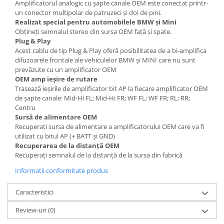
Amplificatorul analogic cu șapte canale OEM este conectat printr-
un conector multipolar de patruzeci și doi de pini.
Realizat special pentru automobilele BMW și Mini
Obțineți semnalul stereo din sursa OEM față și spate.
Plug & Play
Acest cablu de tip Plug & Play oferă posibilitatea de a bi-amplifica
difuzoarele frontale ale vehiculelor BMW și MINI care nu sunt
prevăzute cu un amplificator OEM
OEM amp ieșire de rutare
Trasează ieșirile de amplificator bit AP la fiecare amplificator OEM
de șapte canale: Mid-Hi FL; Mid-Hi FR; WF FL; WF FR; RL; RR;
Centru
Sursă de alimentare OEM
Recuperați sursa de alimentare a amplificatorului OEM care va fi
utilizat cu bitul AP (+ BATT și GND)
Recuperarea de la distanță OEM
Recuperați semnalul de la distanță de la sursa din fabrică
Informatii conformitate produs
Caracteristici
Review-uri
(0)