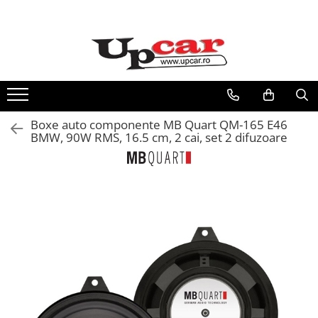
Toate Produsele
Scutere Electrice
Tricicluri Electrice
ATV-uri Electrice
Boxe auto componente MB Quart QM-165 E46
Trotinete Electrice
BMW, 90W RMS, 16.5 cm, 2 cai, set 2 difuzoare
Biciclete Electrice
Mașini Electrice
Masinute Electrice
ATV-uri
RESIGILATE
Electrice si Electronice
Aplice si Pendule
Electrocasnice Mici
Audio & Video