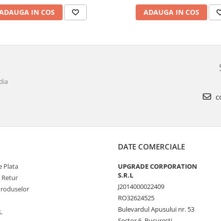
ADAUGA IN COS
ADAUGA IN COS
dia
c
DATE COMERCIALE
 Plata
UPGRADE CORPORATION
S.R.L
e Retur
J2014000022409
Produselor
RO32624525
Bulevardul Apusului nr. 53
L
Sector 6, Bucuresti