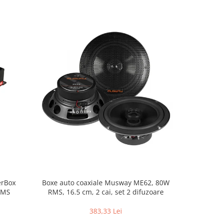
NOU
erBox
Boxe auto coaxiale Musway ME62, 80W
Pachet in
RMS
RMS, 16.5 cm, 2 cai, set 2 difuzoare
383,33 Lei