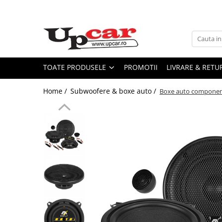
Toate Produsele
Scutere Electrice
Tricicluri Electrice
TOATE PRODUSELE
PROMOTII
LIVRARE & RETU
ATV-uri Electrice
Home /
Subwoofere & boxe auto /
Boxe auto componente
Trotinete Electrice
Biciclete Electrice
Mașini Electrice
Masinute Electrice
ATV-uri
RESIGILATE
Electrice si Electronice
Aplice si Pendule
Electrocasnice Mici
Audio & Video