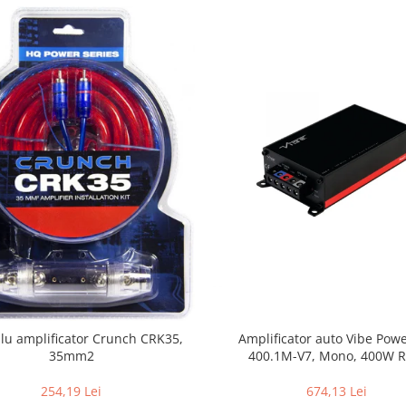
blu amplificator Crunch CRK35,
Amplificator auto Vibe Pow
35mm2
400.1M-V7, Mono, 400W 
254,19 Lei
674,13 Lei