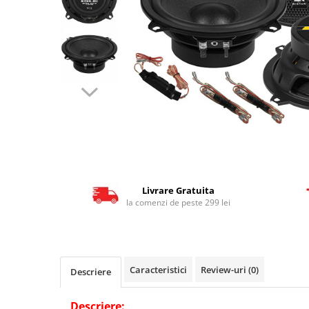
Livrare Gratuita
la comenzi de peste 299 lei
Caracteristici
Review-uri
(0)
Descriere
Descriere: