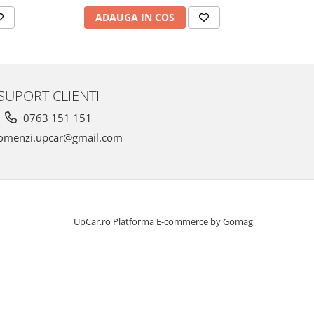
ADAUGA IN COS
AD
SUPORT CLIENTI
0763 151 151
omenzi.upcar@gmail.com
UpCar.ro
Platforma E-commerce by Gomag