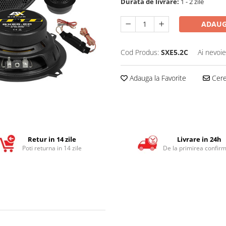
Durata de livrare:
1 - 2 zile
ADAUG
Cod Produs:
SXE5.2C
Ai nevoie
Adauga la Favorite
Cere 
Retur in 14 zile
Livrare in 24h
Poti returna in 14 zile
De la primirea confirm