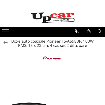
Toate Produsele
Scutere Electrice
Tricicluri Electrice
ATV-uri Electrice
Boxe auto coaxiale Pioneer TS-A6980F, 100W
Trotinete Electrice
RMS, 15 x 23 cm, 4 cai, set 2 difuzoare
Biciclete Electrice
Mașini Electrice
Masinute Electrice
ATV-uri
RESIGILATE
Electrice si Electronice
Aplice si Pendule
Electrocasnice Mici
Audio & Video