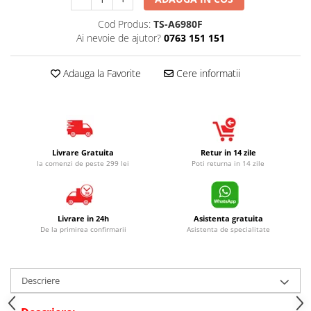
Cod Produs:
TS-A6980F
Ai nevoie de ajutor?
0763 151 151
Adauga la Favorite
Cere informatii
Livrare Gratuita
Retur in 14 zile
la comenzi de peste 299 lei
Poti returna in 14 zile
Livrare in 24h
Asistenta gratuita
De la primirea confirmarii
Asistenta de specialitate
Descriere