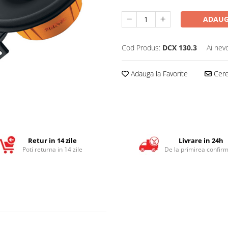
ADAUG
Cod Produs:
DCX 130.3
Ai nev
Adauga la Favorite
Cere 
Retur in 14 zile
Livrare in 24h
Poti returna in 14 zile
De la primirea confirm