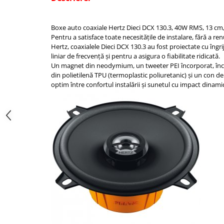
Boxe auto coaxiale Hertz Dieci DCX 130.3, 40W RMS, 13 cm, 2
Pentru a satisface toate necesitățile de instalare, fără a re
Hertz, coaxialele Dieci DCX 130.3 au fost proiectate cu îngri
liniar de frecvență și pentru a asigura o fiabilitate ridicată.
Un magnet din neodymium, un tweeter PEI încorporat, încr
din polietilenă TPU (termoplastic poliuretanic) și un con de
optim între confortul instalării și sunetul cu impact dinami