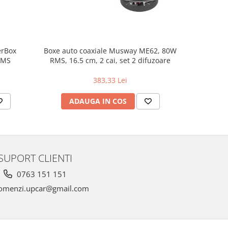
erBox
Boxe auto coaxiale Musway ME62, 80W
Pachet in
RMS
RMS, 16.5 cm, 2 cai, set 2 difuzoare
383,33 Lei
ADAUGA IN COS
AD
SUPORT CLIENTI
0763 151 151
omenzi.upcar@gmail.com