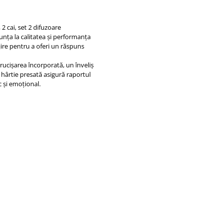
 cai, set 2 difuzoare
nunța la calitatea și performanța
jire pentru a oferi un răspuns
ucișarea încorporată, un înveliș
 hârtie presată asigură raportul
c și emoțional.