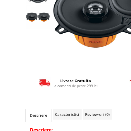
Livrare Gratuita
la comenzi de peste 299 lei
Caracteristici
Review-uri
(0)
Descriere
Descriere: