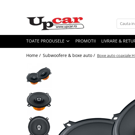
Toate Produsele
Scutere Electrice
Tricicluri Electrice
TOATE PRODUSELE
PROMOTII
LIVRARE & RETU
ATV-uri Electrice
Home /
Subwoofere & boxe auto /
Boxe auto coaxiale He
Trotinete Electrice
Biciclete Electrice
Mașini Electrice
Masinute Electrice
ATV-uri
RESIGILATE
Electrice si Electronice
Aplice si Pendule
Electrocasnice Mici
Audio & Video