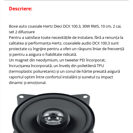
Descriere:
Boxe auto coaxiale Hertz Dieci DCX 100.3, 30W RMS, 10 cm, 2 cai,
set 2 difuzoare
Pentru a satisface toate necesitățile de instalare, fără a renunța la
calitatea și performanța Hertz, coaxialele audio DCX 100.3 sunt
proiectate cu îngrijire pentru a oferi un răspuns liniar de frecvență
și pentru a asigura o fiabilitate ridicată.
Un magnet din neodymium, un tweeter PEI încorporat,
încrucișarea încorporată, un înveliș din polietilenă TPU
(termoplastic poliuretanic) și un conul de hârtie presată asigură
raportul optim între confortul instalării și sunetul cu impact
dinamic și emoțional.