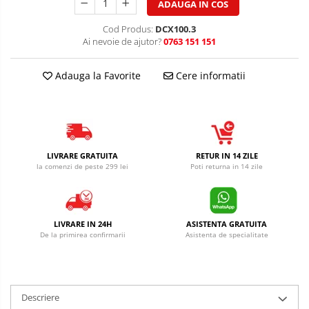
ADAUGA IN COS
Cod Produs:
DCX100.3
Ai nevoie de ajutor?
0763 151 151
Adauga la Favorite
Cere informatii
LIVRARE GRATUITA
RETUR IN 14 ZILE
la comenzi de peste 299 lei
Poti returna in 14 zile
LIVRARE IN 24H
ASISTENTA GRATUITA
De la primirea confirmarii
Asistenta de specialitate
Descriere