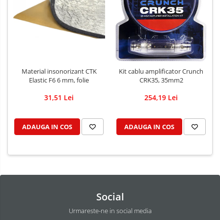
Material insonorizant CTK
Kit cablu amplificator Crunch
Elastic F6 6 mm, folie
CRK35, 35mm2
31,51 Lei
254,19 Lei
ADAUGA IN COS
ADAUGA IN COS
Social
Urmareste-ne in social media