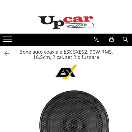
Toate Produsele
Vehicule electrice
Trotinete Electrice
Biciclete Electrice
Boxe auto coaxiale ESX SXE62, 90W RMS,
16.5cm, 2 cai, set 2 difuzoare
Tricicluri Electrice
Mașini Electrice
Masinute Electrice
ATV Electric
ATV-uri
Scutere Electrice
RESIGILATE
Electrice si Electronice
Aplice si Pendule