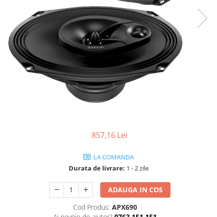
857,16 Lei
LA COMANDA
Durata de livrare:
1 - 2 zile
ADAUGA IN COS
Cod Produs:
APX690
Ai nevoie de ajutor?
0763 151 151