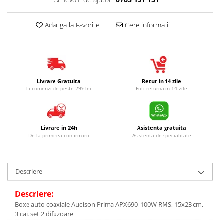
Adauga la Favorite
Cere informatii
Livrare Gratuita
Retur in 14 zile
la comenzi de peste 299 lei
Poti returna in 14 zile
Livrare in 24h
Asistenta gratuita
De la primirea confirmarii
Asistenta de specialitate
Descriere
Descriere:
Boxe auto coaxiale Audison Prima APX690, 100W RMS, 15x23 cm,
3 cai, set 2 difuzoare