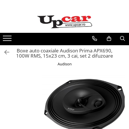
Vehicule electrice
RESIGILATE
Trotinete Electrice
Electrice si Electronice
Biciclete Electrice
Aplice si Pendule
Tricicluri Electrice
Electrocasnice Mici
Boxe auto coaxiale Audison Prima APX690,
Mașini Electrice
Audio & Video
100W RMS, 15x23 cm, 3 cai, set 2 difuzoare
Masinute Electrice
Audison
ATV Electric
ATV-uri
Scutere Electrice