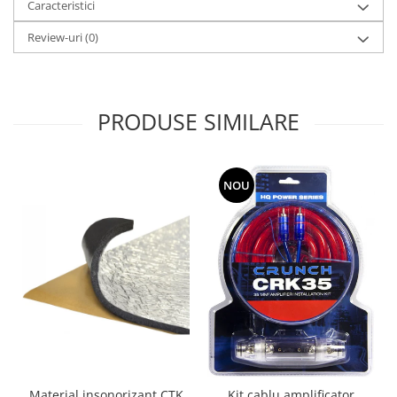
Caracteristici
Review-uri
(0)
PRODUSE SIMILARE
NOU
Material insonorizant CTK
Kit cablu amplificator