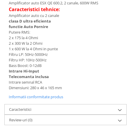
Amplificator auto ESX QE 600.2, 2 canale, 600W RMS
Caracteristici tehnice:
Amplificator auto cu 2 canale
clasa D ultra eficienta
functie Auto Pornire
Putere RMS:
2 x 175 la 4 Ohmi
2 x 300 W la 2 Ohmi
1 x 600 W la 4 Ohmi in punte
Filtru LP: 50Hz-5000Hz
Filtru HP: 10Hz-500Hz
Bass Boost: 0-12dB
Intrare Hi-Input
Telecomanta inclusa
Intrare semnal RCA
Dimensiuni: 280 x 46 x 165 mm
Informatii conformitate produs
Caracteristici
Review-uri
(0)