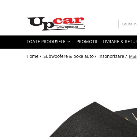
Toate Produsele
Scutere Electrice
Tricicluri Electrice
TOATE PRODUSELE
PROMOTII
LIVRARE & RETU
ATV-uri Electrice
Home /
Subwoofere & boxe auto /
Insonorizare /
Mate
Trotinete Electrice
Biciclete Electrice
Mașini Electrice
Masinute Electrice
ATV-uri
RESIGILATE
Electrice si Electronice
Aplice si Pendule
Electrocasnice Mici
Audio & Video