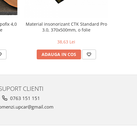
ofix 4,0
Material insonorizant CTK Standard Pro
Materi
ie
3.0, 370x500mm, o folie
38,63 Lei
ADAUGA IN COS
AD
SUPORT CLIENTI
0763 151 151
omenzi.upcar@gmail.com