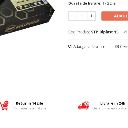
Durata de livrare:
1 - 2 zile
ADAUG
Cod Produs:
STP Biplast 15
Ai
Adauga la Favorite
Cere 
Retur in 14 zile
Livrare in 24h
Poti returna in 14 zile
De la primirea confirm