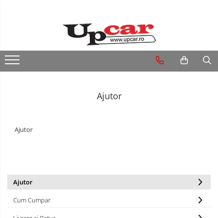
RESIGILATE
Electrice si Electronice
Aplice si Pendule
Electrocasnice Mici
Ajutor
Audio & Video
Ajutor
Ajutor
Cum Cumpar