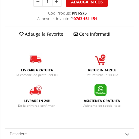
ADAUGA IN COS
Cod Produs:
PNI-S75
Ai nevoie de ajutor?
0763 151 151
Adauga la Favorite
Cere informatii
LIVRARE GRATUITA
RETUR IN 14 ZILE
la comenzi de peste 299 lei
Poti returna in 14 zile
LIVRARE IN 24H
ASISTENTA GRATUITA
De la primirea confirmarii
Asistenta de specialitate
Descriere