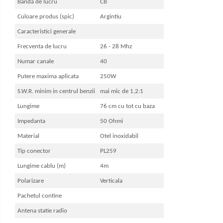
Banda de lucru
CB
Culoare produs (spic)
Argintiu
Caracteristici generale
Frecventa de lucru
26 - 28 Mhz
Numar canale
40
Putere maxima aplicata
250W
S.W.R. minim in centrul benzii
mai mic de 1,2:1
Lungime
76 cm cu tot cu baza
Impedanta
50 Ohmi
Material
Otel inoxidabil
Tip conector
PL259
Lungime cablu (m)
4m
Polarizare
Verticala
Pachetul contine
Antena statie radio