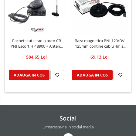
Pachet statie radio auto CB
Baza magnetica PNI 120/DV
PNI Escort HP 8900 + Antena
125mm contine cablu 4m si
CB PNI Extra 45 lungime 45
mufa PL259
584,65 Lei
69,13 Lei
cm + Baza magnetica
ADAUGA IN COS
ADAUGA IN COS
Social
Urmareste-ne in social media