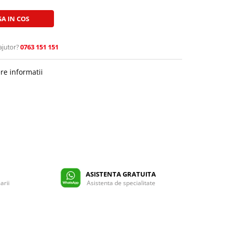
A IN COS
ajutor?
0763 151 151
re informatii
ASISTENTA GRATUITA
arii
Asistenta de specialitate