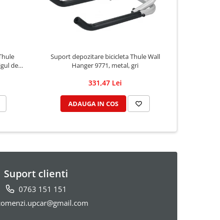
Thule
Suport depozitare bicicleta Thule Wall
Sup
igul de
Hanger 9771, metal, gri
331,47 Lei
ADAUGA IN COS
AD
Suport clienti
0763 151 151
omenzi.upcar@gmail.com