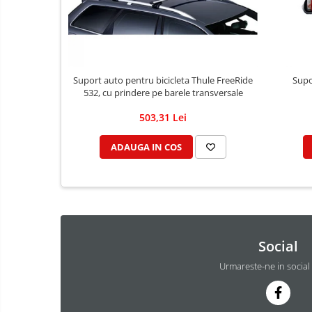
Suport auto pentru bicicleta Thule FreeRide
Supo
532, cu prindere pe barele transversale
503,31 Lei
ADAUGA IN COS
Social
Urmareste-ne in social