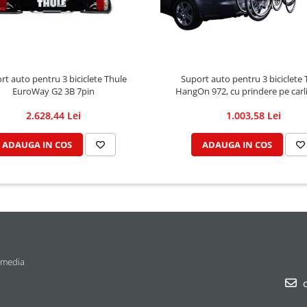
rt auto pentru 3 biciclete Thule
Suport auto pentru 3 biciclete 
EuroWay G2 3B 7pin
HangOn 972, cu prindere pe carl
remorcare
2.628,44 Lei
1.003,58 Lei
ADAUGA IN COS
ADAUGA IN COS
 media
c