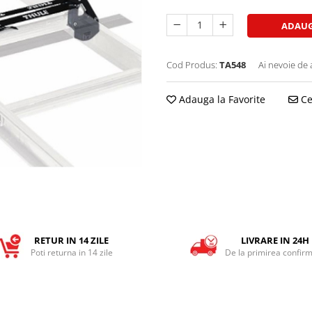
ADAUG
Cod Produs:
TA548
Ai nevoie de 
Adauga la Favorite
Ce
RETUR IN 14 ZILE
LIVRARE IN 24H
Poti returna in 14 zile
De la primirea confirm