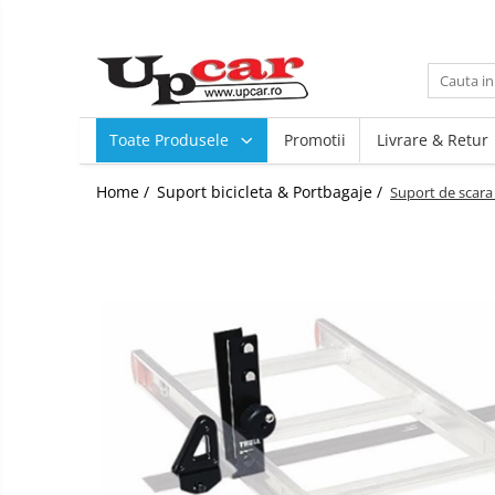
Toate Produsele
Scutere Electrice
Toate Produsele
Promotii
Livrare & Retur
Tricicluri Electrice
ATV-uri Electrice
Home /
Suport bicicleta & Portbagaje /
Suport de scara
Trotinete Electrice
Biciclete Electrice
Mașini Electrice
Masinute Electrice
ATV-uri
RESIGILATE
Electrice si Electronice
Aplice si Pendule
Electrocasnice Mici
Audio & Video