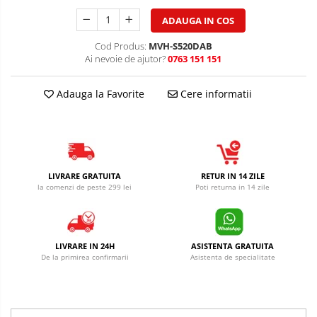
ADAUGA IN COS
Cod Produs:
MVH-S520DAB
Ai nevoie de ajutor?
0763 151 151
Adauga la Favorite
Cere informatii
LIVRARE GRATUITA
RETUR IN 14 ZILE
la comenzi de peste 299 lei
Poti returna in 14 zile
LIVRARE IN 24H
ASISTENTA GRATUITA
De la primirea confirmarii
Asistenta de specialitate