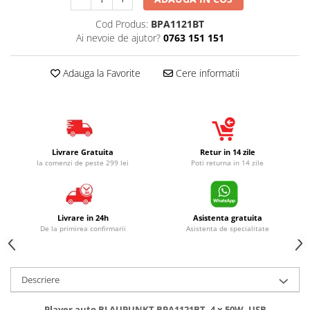
Cod Produs:
BPA1121BT
Ai nevoie de ajutor?
0763 151 151
Adauga la Favorite
Cere informatii
Livrare Gratuita
Retur in 14 zile
la comenzi de peste 299 lei
Poti returna in 14 zile
Livrare in 24h
Asistenta gratuita
De la primirea confirmarii
Asistenta de specialitate
Descriere
Player auto BLAUPUNKT BPA1121BT, 4 x 50W, USB