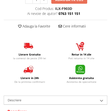
Cod Produs:
ILX-F903D
Ai nevoie de ajutor?
0763 151 151
Adauga la Favorite
Cere informatii
Livrare Gratuita
Retur in 14 zile
la comenzi de peste 299 lei
Poti returna in 14 zile
Livrare in 24h
Asistenta gratuita
De la primirea confirmarii
Asistenta de specialitate
Descriere