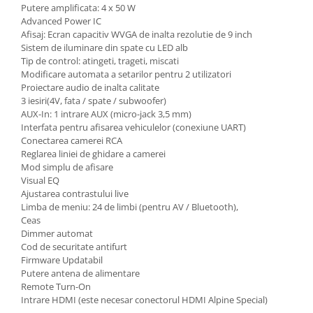
Putere amplificata: 4 x 50 W
Advanced Power IC
Afisaj: Ecran capacitiv WVGA de inalta rezolutie de 9 inch
Sistem de iluminare din spate cu LED alb
Tip de control: atingeti, trageti, miscati
Modificare automata a setarilor pentru 2 utilizatori
Proiectare audio de inalta calitate
3 iesiri(4V, fata / spate / subwoofer)
AUX-In: 1 intrare AUX (micro-jack 3,5 mm)
Interfata pentru afisarea vehiculelor (conexiune UART)
Conectarea camerei RCA
Reglarea liniei de ghidare a camerei
Mod simplu de afisare
Visual EQ
Ajustarea contrastului live
Limba de meniu: 24 de limbi (pentru AV / Bluetooth),
Ceas
Dimmer automat
Cod de securitate antifurt
Firmware Updatabil
Putere antena de alimentare
Remote Turn-On
Intrare HDMI (este necesar conectorul HDMI Alpine Special)