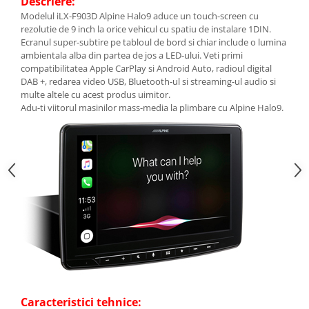
Descriere:
Modelul iLX-F903D Alpine Halo9 aduce un touch-screen cu
rezolutie de 9 inch la orice vehicul cu spatiu de instalare 1DIN.
Ecranul super-subtire pe tabloul de bord si chiar include o lumina
ambientala alba din partea de jos a LED-ului. Veti primi
compatibilitatea Apple CarPlay si Android Auto, radioul digital
DAB +, redarea video USB, Bluetooth-ul si streaming-ul audio si
multe altele cu acest produs uimitor.
Adu-ti viitorul masinilor mass-media la plimbare cu Alpine Halo9.
Caracteristici tehnice: