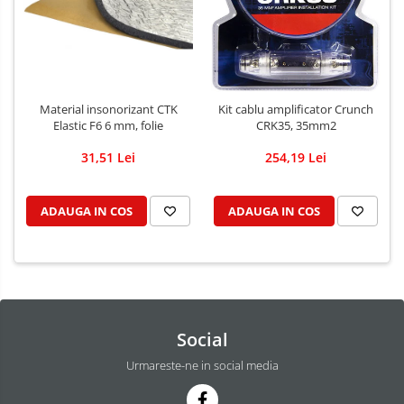
Material insonorizant CTK
Kit cablu amplificator Crunch
Elastic F6 6 mm, folie
CRK35, 35mm2
31,51 Lei
254,19 Lei
ADAUGA IN COS
ADAUGA IN COS
Social
Urmareste-ne in social media