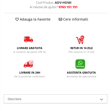
Cod Produs:
ADV-HDMI
Ai nevoie de ajutor?
0763 151 151
Adauga la Favorite
Cere informatii
LIVRARE GRATUITA
RETUR IN 14 ZILE
la comenzi de peste 299 lei
Poti returna in 14 zile
LIVRARE IN 24H
ASISTENTA GRATUITA
De la primirea confirmarii
Asistenta de specialitate
Descriere