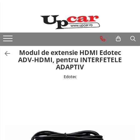
RESIGILATE
Electrice si Electronice
Aplice si Pendule
Modul de extensie HDMI Edotec
Electrocasnice Mici
ADV-HDMI, pentru INTERFETELE
ADAPTIV
Audio & Video
Edotec