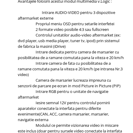
Avantajele folosirii acestui modul multimedia v.Logic :
Intrare AUDIO-VIDEO pentru 3 dispozitive
aftermarket externe
Propriul meniu OSD pentru setarile interfetei
2 formate video posibile 4:3 sau fullscreen
Controlul unitatilor audio-video aftermarket (ex:
dvd player, usb media player, tuner tv, ipod) prin sistemul
de fabrica la masinii (iDrive)
Intrare dedicata pentru camera de marsarier cu
posibilitatea de a ramane comutata pana la viteza e 20 km/h
Intrare camera de fata cu posibilitatea de a
ramane comutata pana la viteza e 20 km/h (pe intrarea Nr.3
video)
Camera de marsarier lucreaza impreuna cu
senzorii de parcare pe ecran in mod Picture in Picture (PIP)
Intrare RGB pentru o unitate de navigatie
aftermarket
Iesire semnal 12V pentru controlul pornirii
aparatelor conectate la interfata pentru diferite
evenimente(CAN, ACC, camera marsarier, marsarier,
navigatie externa
Modulul ce permite vizionarea video in miscare
este inclus (doar pentru sursele video conectate la interfata