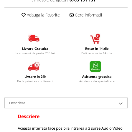
Adauga la Favorite
Cere informatii
Livrare Gratuita
Retur in 14 zile
la comenzi de peste 299 lei
Poti returna in 14 zile
Livrare in 24h
Asistenta gratuita
De la primirea confirmarii
Asistenta de specialitate
Descriere
Descriere
Aceasta interfata face posibila intrarea a 3 surse Audio Video