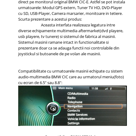
direct pe monitorul original BMW CIC-E. Astfel se pot instala
urmatoarele: Modul GPS extern, Tuner TV HD, DVD-Player
cu SD, USB-Player, Camera marsarier, monitoare in tetiere.
Scurta prezentare a acestui produs:
Aceasta interfata realizeaza legatura intre
diverse echipamente multimedia aftermarket(dvd playere,
usb playere, tv tunere) si sistemul de fabrica al masinii.
Sistemul masinii ramane intact in functionalitate si
prezentare doar ca se adauga functii noi controlabile din
joystickul si butoanele de pe volan ale masinii.
Compatibilitate cu urmatoarele masinii echipate cu sistem
audio-multimedia BMW CIC care au urmatorul meniu(foto)
cu ecran de 6.5" sau 8.8":