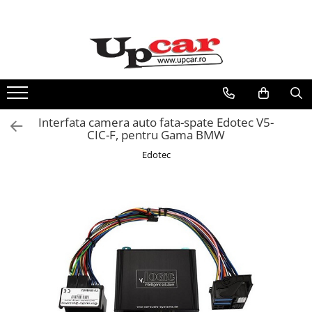
Toate Produsele
Vehicule electrice
Trotinete Electrice
Biciclete Electrice
Interfata camera auto fata-spate Edotec V5-
CIC-F, pentru Gama BMW
Tricicluri Electrice
Edotec
Mașini Electrice
Masinute Electrice
ATV Electric
ATV-uri
Scutere Electrice
RESIGILATE
Electrice si Electronice
Aplice si Pendule