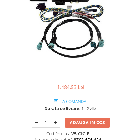
Electrocasnice Mici
Audio & Video
Scutere electrice
1.484,53 Lei
LA COMANDA
Durata de livrare:
1 - 2 zile
ADAUGA IN COS
Cod Produs:
V5-CIC-F
Ai nevoie de ajutor?
0763 151 151