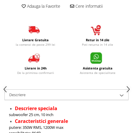
Adauga la Favorite
Cere informatii
Livrare Gratuita
Retur in 14 zile
la comenzi de peste 299 lei
Poti returna in 14 zile
Livrare in 24h
Asistenta gratuita
De la primirea confirmarii
Asistenta de specialitate
Descriere
Descriere speciala
subwoofer 25 cm, 10 inch
Caracteristici generale
putere: 350W RMS, 1200W max
sensibilitate: 86dB