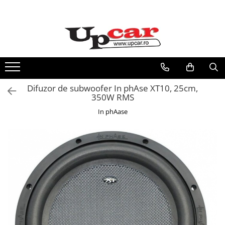
Toate Produsele
Scutere Electrice
Tricicluri Electrice
ATV-uri Electrice
Difuzor de subwoofer In phAse XT10, 25cm,
Trotinete Electrice
350W RMS
Biciclete Electrice
In phAase
Mașini Electrice
Masinute Electrice
ATV-uri
RESIGILATE
Electrice si Electronice
Aplice si Pendule
Electrocasnice Mici
Audio & Video