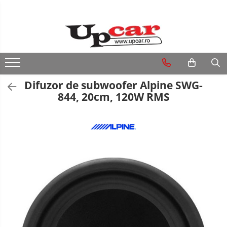
RESIGILATE
Electrice si Electronice
Aplice si Pendule
Difuzor de subwoofer Alpine SWG-
Electrocasnice Mici
844, 20cm, 120W RMS
Audio & Video