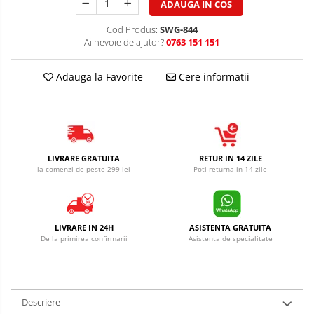
ADAUGA IN COS
Cod Produs:
SWG-844
Ai nevoie de ajutor?
0763 151 151
Adauga la Favorite
Cere informatii
LIVRARE GRATUITA
RETUR IN 14 ZILE
la comenzi de peste 299 lei
Poti returna in 14 zile
LIVRARE IN 24H
ASISTENTA GRATUITA
De la primirea confirmarii
Asistenta de specialitate
Descriere