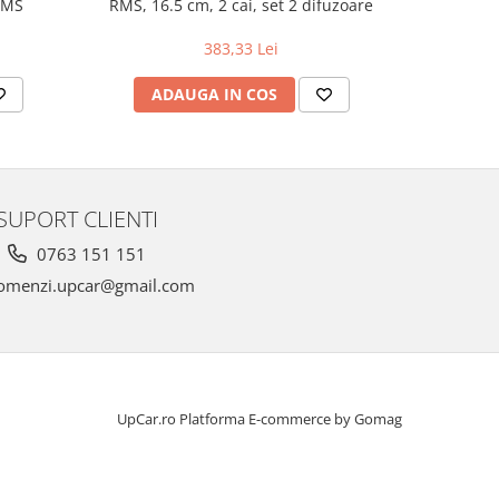
RMS
RMS, 16.5 cm, 2 cai, set 2 difuzoare
383,33 Lei
ADAUGA IN COS
AD
SUPORT CLIENTI
0763 151 151
omenzi.upcar@gmail.com
UpCar.ro
Platforma E-commerce by Gomag