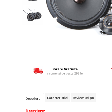
Livrare Gratuita
la comenzi de peste 299 lei
Caracteristici
Review-uri
(0)
Descriere
Descriere: