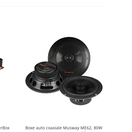
NOU
erBox
Boxe auto coaxiale Musway ME62, 80W
Pachet in