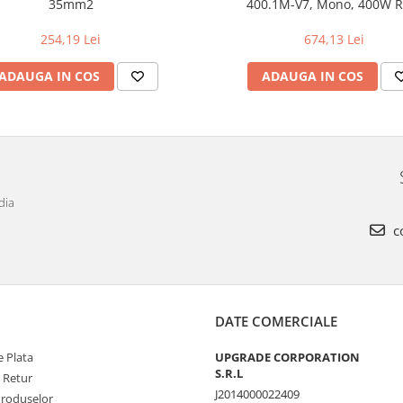
35mm2
400.1M-V7, Mono, 400W 
254,19 Lei
674,13 Lei
ADAUGA IN COS
ADAUGA IN COS
dia
c
DATE COMERCIALE
 Plata
UPGRADE CORPORATION
S.R.L
e Retur
J2014000022409
Produselor