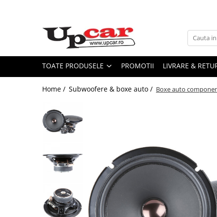
Toate Produsele
Scutere Electrice
Tricicluri Electrice
TOATE PRODUSELE
PROMOTII
LIVRARE & RETU
ATV-uri Electrice
Home /
Subwoofere & boxe auto /
Boxe auto componente
Trotinete Electrice
Biciclete Electrice
Mașini Electrice
Masinute Electrice
ATV-uri
RESIGILATE
Electrice si Electronice
Aplice si Pendule
Electrocasnice Mici
Audio & Video