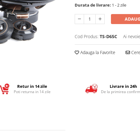
Durata de livrare:
1 - 2 zile
ADAUG
Cod Produs:
TS-D65C
Ai nevoi
Adauga la Favorite
Cere 
Retur in 14 zile
Livrare in 24h
Poti returna in 14 zile
De la primirea confirm