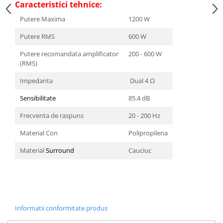
Caracteristici tehnice:
Putere Maxima
1200 W
Putere RMS
600 W
Putere recomandata amplificator
200 - 600 W
(RMS)
Impedanta
Dual 4 Ω
Sensibilitate
85.4 dB
Frecventa de raspuns
20 - 200 Hz
Material Con
Polipropilena
Material
Surround
Cauciuc
Informatii conformitate produs