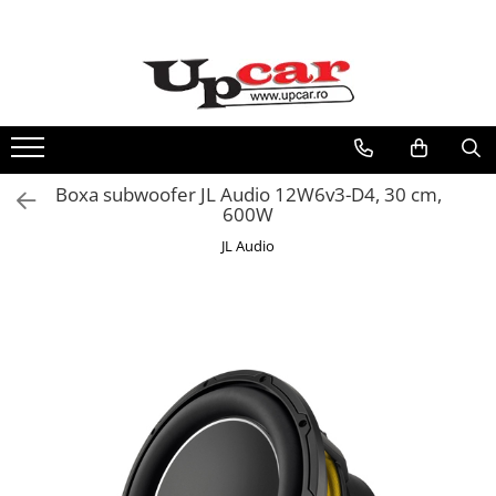
Toate Produsele
Scutere Electrice
Tricicluri Electrice
ATV-uri Electrice
Boxa subwoofer JL Audio 12W6v3-D4, 30 cm,
Trotinete Electrice
600W
Biciclete Electrice
JL Audio
Mașini Electrice
Masinute Electrice
ATV-uri
RESIGILATE
Electrice si Electronice
Aplice si Pendule
Electrocasnice Mici
Audio & Video