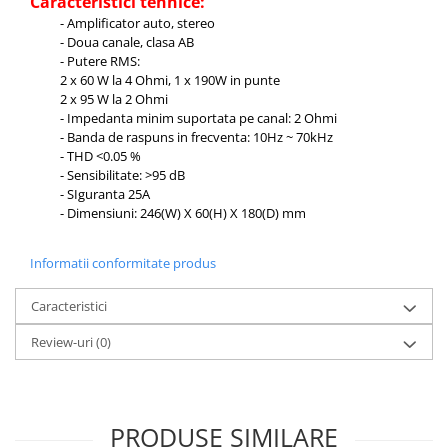
Caracteristici tehnice:
- Amplificator auto, stereo
- Doua canale, clasa AB
- Putere RMS:
2 x 60 W la 4 Ohmi, 1 x 190W in punte
2 x 95 W la 2 Ohmi
- Impedanta minim suportata pe canal: 2 Ohmi
- Banda de raspuns in frecventa: 10Hz ~ 70kHz
- THD <0.05 %
- Sensibilitate: >95 dB
- SIguranta 25A
- Dimensiuni: 246(W) X 60(H) X 180(D) mm
Informatii conformitate produs
Caracteristici
Review-uri
(0)
PRODUSE SIMILARE