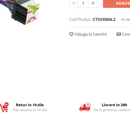
ADAUG
Cod Produs:
CTSVX004.2
Ai ne
Adauga la Favorite
Cere 
Retur in 14 zile
Livrare in 24h
Poti returna in 14 zile
De la primirea confirm