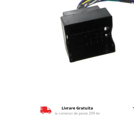
Livrare Gratuita
la comenzi de peste 299 lei