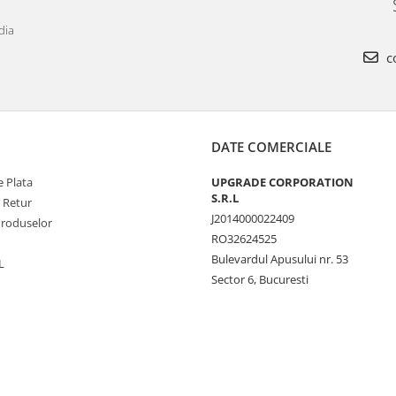
dia
c
DATE COMERCIALE
 Plata
UPGRADE CORPORATION
S.R.L
e Retur
J2014000022409
Produselor
RO32624525
Bulevardul Apusului nr. 53
L
Sector 6, Bucuresti