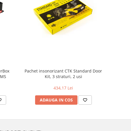
erBox
Pachet insonorizant CTK Standard Door
Amplifica
RMS
Kit, 3 straturi, 2 usi
434,17 Lei
ADAUGA IN COS
AD