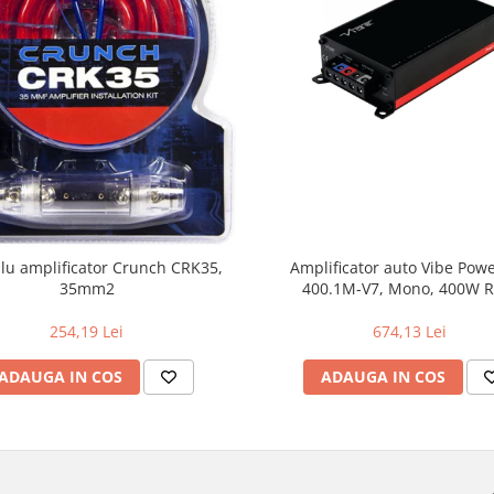
blu amplificator Crunch CRK35,
Amplificator auto Vibe Pow
35mm2
400.1M-V7, Mono, 400W 
254,19 Lei
674,13 Lei
ADAUGA IN COS
ADAUGA IN COS