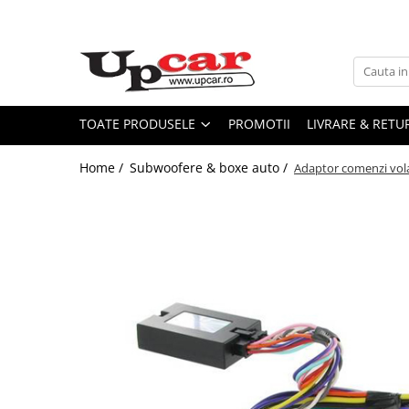
Toate Produsele
Scutere Electrice
Tricicluri Electrice
TOATE PRODUSELE
PROMOTII
LIVRARE & RETU
ATV-uri Electrice
Home /
Subwoofere & boxe auto /
Adaptor comenzi vol
Trotinete Electrice
Biciclete Electrice
Mașini Electrice
Masinute Electrice
ATV-uri
RESIGILATE
Electrice si Electronice
Aplice si Pendule
Electrocasnice Mici
Audio & Video