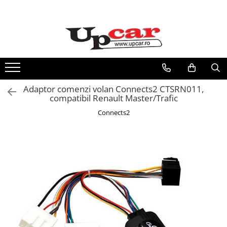
RESIGILATE
Electrice si Electronice
Aplice si Pendule
Electrocasnice Mici
Adaptor comenzi volan Connects2 CTSRN011,
Audio & Video
compatibil Renault Master/Trafic
Connects2