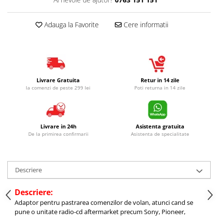
Adauga la Favorite
Cere informatii
Livrare Gratuita
Retur in 14 zile
la comenzi de peste 299 lei
Poti returna in 14 zile
Livrare in 24h
Asistenta gratuita
De la primirea confirmarii
Asistenta de specialitate
Descriere
Descriere:
Adaptor pentru pastrarea comenzilor de volan, atunci cand se
pune o unitate radio-cd aftermarket precum Sony, Pioneer,