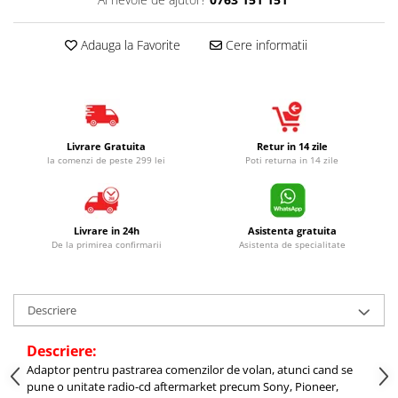
Adauga la Favorite
Cere informatii
Livrare Gratuita
Retur in 14 zile
la comenzi de peste 299 lei
Poti returna in 14 zile
Livrare in 24h
Asistenta gratuita
De la primirea confirmarii
Asistenta de specialitate
Descriere
Descriere:
Adaptor pentru pastrarea comenzilor de volan, atunci cand se
pune o unitate radio-cd aftermarket precum Sony, Pioneer,