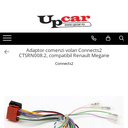
RESIGILATE
Electrice si Electronice
Aplice si Pendule
Electrocasnice Mici
Adaptor comenzi volan Connects2
Audio & Video
CTSRN008.2, compatibil Renault Megane
Connects2