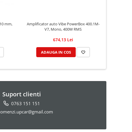
 10 mm,
Amplificator auto Vibe PowerBox 400.1M-
Boxe aut
V7, Mono, 400W RMS
RMS, 16
674,13 Lei
ADAUGA IN COS
AD
Suport clienti
0763 151 151
omenzi.upcar@gmail.com