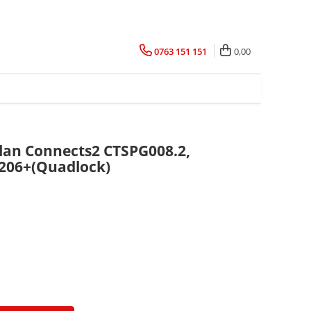
0763 151 151
0,00
lan Connects2 CTSPG008.2,
 206+(Quadlock)