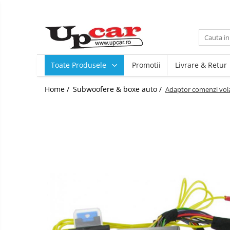
Toate Produsele
Scutere Electrice
Toate Produsele
Promotii
Livrare & Retur
Tricicluri Electrice
ATV-uri Electrice
Home /
Subwoofere & boxe auto /
Adaptor comenzi vol
Trotinete Electrice
Biciclete Electrice
Mașini Electrice
Masinute Electrice
ATV-uri
RESIGILATE
Electrice si Electronice
Aplice si Pendule
Electrocasnice Mici
Audio & Video