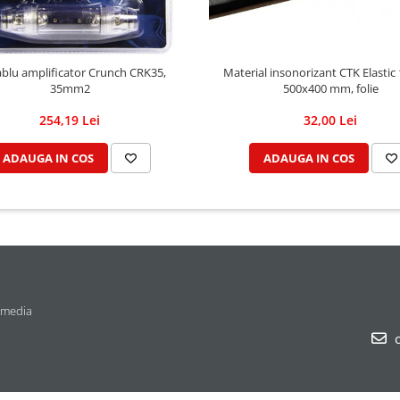
Material insonorizant CTK Elastic
ablu amplificator Crunch CRK35,
500x400 mm, folie
35mm2
32,00 Lei
254,19 Lei
ADAUGA IN COS
ADAUGA IN COS
 media
c