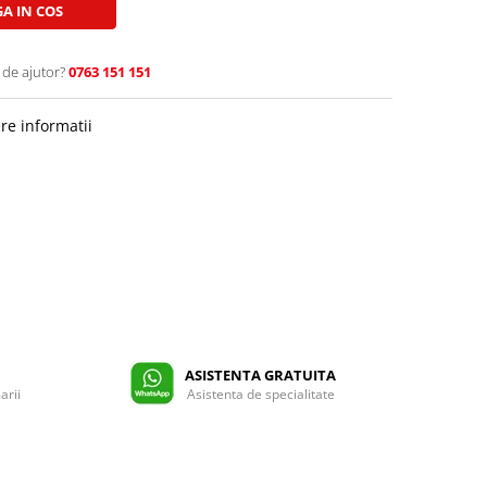
A IN COS
 de ajutor?
0763 151 151
re informatii
ASISTENTA GRATUITA
arii
Asistenta de specialitate