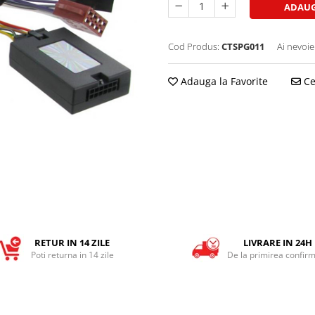
ADAUG
Cod Produs:
CTSPG011
Ai nevoie
Adauga la Favorite
Ce
RETUR IN 14 ZILE
LIVRARE IN 24H
Poti returna in 14 zile
De la primirea confirm