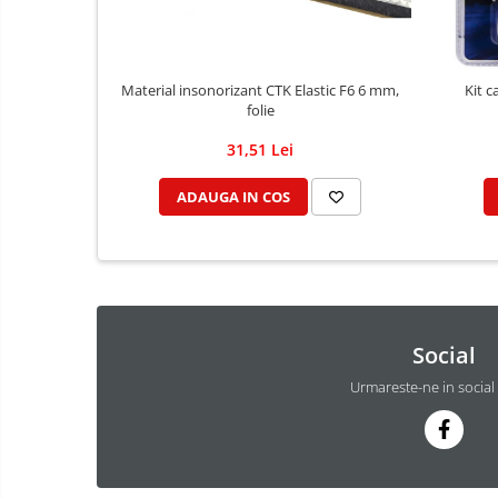
Material insonorizant CTK Elastic F6 6 mm,
Kit c
folie
31,51 Lei
ADAUGA IN COS
Social
Urmareste-ne in social