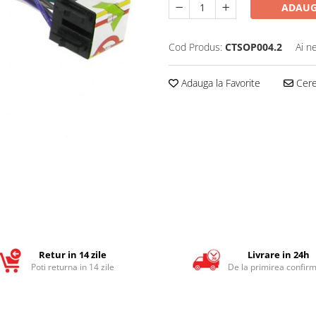
ADAUG
Cod Produs:
CTSOP004.2
Ai n
Adauga la Favorite
Cere 
Retur in 14 zile
Livrare in 24h
Poti returna in 14 zile
De la primirea confirm