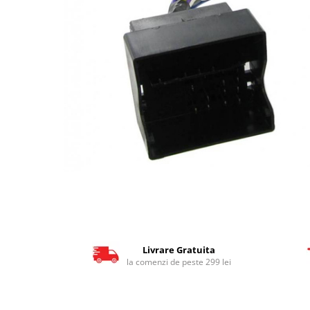
Livrare Gratuita
la comenzi de peste 299 lei