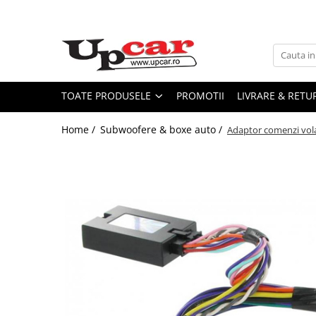
Toate Produsele
Scutere Electrice
Tricicluri Electrice
TOATE PRODUSELE
PROMOTII
LIVRARE & RETU
ATV-uri Electrice
Home /
Subwoofere & boxe auto /
Adaptor comenzi vol
Trotinete Electrice
Biciclete Electrice
Mașini Electrice
Masinute Electrice
ATV-uri
RESIGILATE
Electrice si Electronice
Aplice si Pendule
Electrocasnice Mici
Audio & Video