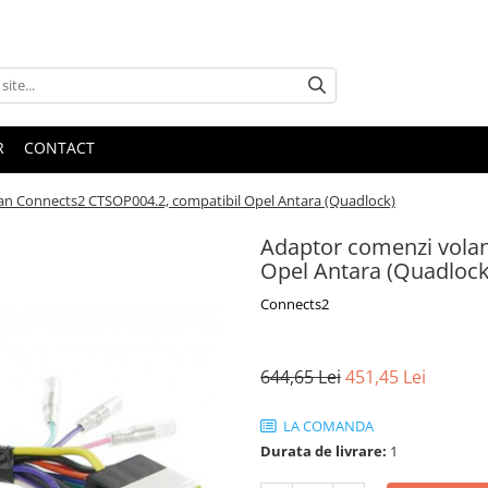
R
CONTACT
an Connects2 CTSOP004.2, compatibil Opel Antara (Quadlock)
Adaptor comenzi vola
Opel Antara (Quadlock
Connects2
644,65 Lei
451,45 Lei
LA COMANDA
Durata de livrare:
1