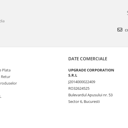
dia
c
DATE COMERCIALE
 Plata
UPGRADE CORPORATION
S.R.L
e Retur
J2014000022409
Produselor
RO32624525
Bulevardul Apusului nr. 53
L
Sector 6, Bucuresti