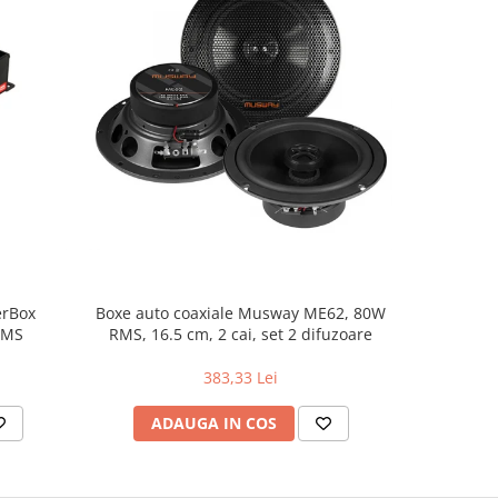
NOU
erBox
Boxe auto coaxiale Musway ME62, 80W
Pachet in
RMS
RMS, 16.5 cm, 2 cai, set 2 difuzoare
383,33 Lei
ADAUGA IN COS
AD