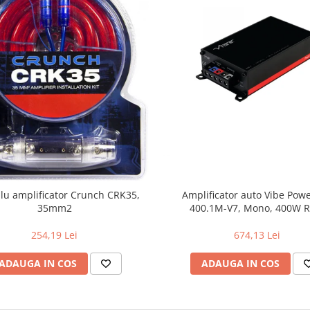
blu amplificator Crunch CRK35,
Amplificator auto Vibe Pow
35mm2
400.1M-V7, Mono, 400W 
254,19 Lei
674,13 Lei
ADAUGA IN COS
ADAUGA IN COS