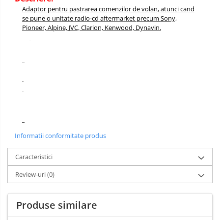
Adaptor pentru pastrarea comenzilor de volan, atunci cand
se pune o unitate radio-cd aftermarket precum Sony,
Pioneer, Alpine, JVC, Clarion, Kenwood, Dynavin.
Informatii conformitate produs
Caracteristici
Review-uri
(0)
Produse similare