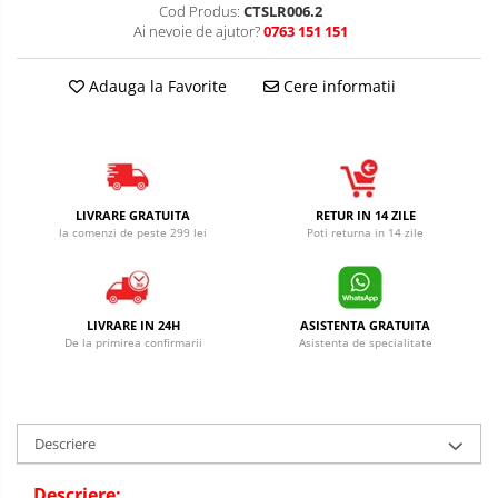
Cod Produs:
CTSLR006.2
Ai nevoie de ajutor?
0763 151 151
Adauga la Favorite
Cere informatii
LIVRARE GRATUITA
RETUR IN 14 ZILE
la comenzi de peste 299 lei
Poti returna in 14 zile
LIVRARE IN 24H
ASISTENTA GRATUITA
De la primirea confirmarii
Asistenta de specialitate
Descriere
Descriere: