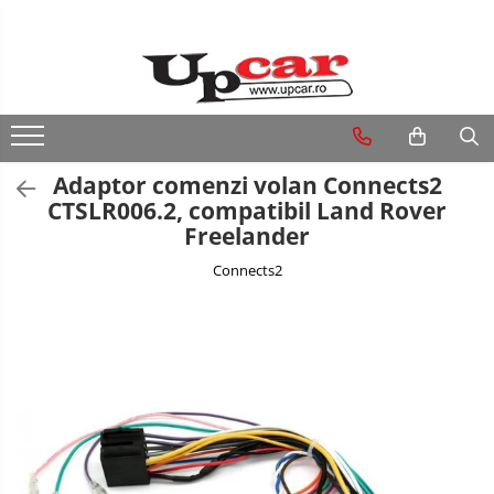
RESIGILATE
Electrice si Electronice
Aplice si Pendule
Adaptor comenzi volan Connects2
Electrocasnice Mici
CTSLR006.2, compatibil Land Rover
Freelander
Audio & Video
Connects2